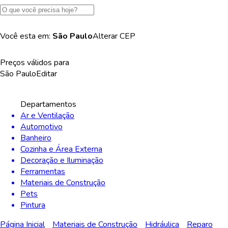
Você esta em:
São Paulo
Alterar
CEP
Preços válidos para
São Paulo
Editar
Departamentos
Ar e Ventilação
Automotivo
Banheiro
Cozinha e Área Externa
Decoração e Iluminação
Ferramentas
Materiais de Construção
Pets
Pintura
Página Inicial
Materiais de Construção
Hidráulica
Reparo