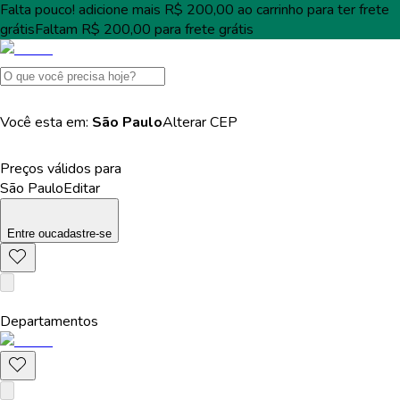
Falta pouco!
adicione mais
R$ 200,00
ao carrinho para ter
frete
grátis
Faltam
R$ 200,00
para
frete grátis
Você esta em:
São Paulo
Alterar
CEP
Preços válidos para
São Paulo
Editar
Entre
ou
cadastre-se
Departamentos