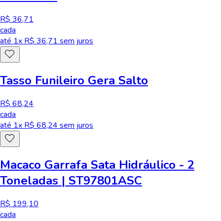
R$ 36,71
cada
até
1
x R$
36,71
sem juros
Tasso Funileiro Gera Salto
R$ 68,24
cada
até
1
x R$
68,24
sem juros
Macaco Garrafa Sata Hidráulico - 2
Toneladas | ST97801ASC
R$ 199,10
cada