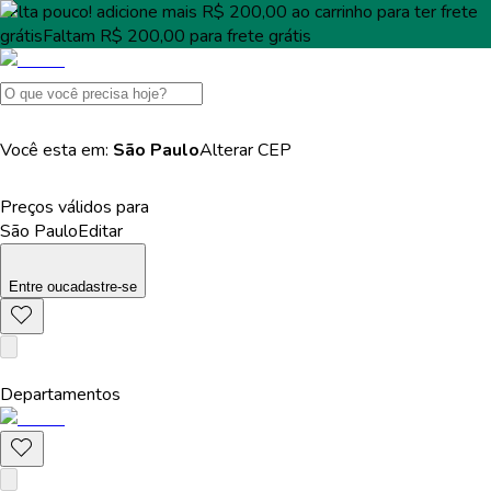
Falta pouco!
adicione mais
R$ 200,00
ao carrinho para ter
frete
grátis
Faltam
R$ 200,00
para
frete grátis
Você esta em:
São Paulo
Alterar
CEP
Preços válidos para
São Paulo
Editar
Entre
ou
cadastre-se
Departamentos