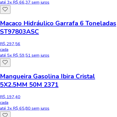
até
3
x R$
66,37
sem juros
Macaco Hidráulico Garrafa 6 Toneladas
ST97803ASC
R$ 297,56
cada
até
5
x R$
59,51
sem juros
Mangueira Gasolina Ibira Cristal
5X2.5MM 50M 2371
R$ 197,40
cada
até
3
x R$
65,80
sem juros