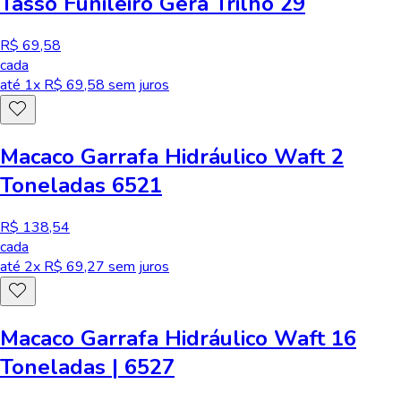
Tasso Funileiro Gera Trilho 29
R$ 69,58
cada
até
1
x R$
69,58
sem juros
Macaco Garrafa Hidráulico Waft 2
Toneladas 6521
R$ 138,54
cada
até
2
x R$
69,27
sem juros
Macaco Garrafa Hidráulico Waft 16
Toneladas | 6527