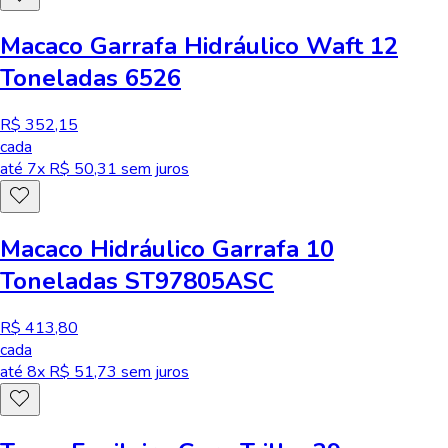
Macaco Garrafa Hidráulico Waft 12
Toneladas 6526
R$ 352,15
cada
até
7
x R$
50,31
sem juros
Macaco Hidráulico Garrafa 10
Toneladas ST97805ASC
R$ 413,80
cada
até
8
x R$
51,73
sem juros