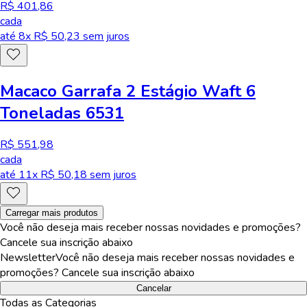
R$ 401,86
cada
até
8
x R$
50,23
sem juros
Macaco Garrafa 2 Estágio Waft 6
Toneladas 6531
R$ 551,98
cada
até
11
x R$
50,18
sem juros
Carregar mais produtos
Você não deseja mais receber nossas novidades e promoções?
Cancele sua inscrição abaixo
Newsletter
Você não deseja mais receber nossas novidades e
promoções? Cancele sua inscrição abaixo
Cancelar
Todas as Categorias