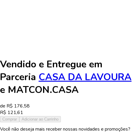
- Conforto e praticidade no uso diário
Dicas de Uso
Antes da instalação, desligue a energia elétrica. Certifique-se de
que a rede elétrica suporta a potência do produto. Utilize
sempre resistência original Sintex para substituição. Para maior
durabilidade, limpe apenas com pano úmido e evite produtos
abrasivos.
Vendido e Entregue em
Parceria
CASA DA LAVOURA
e
MATCON.CASA
de R$
176,58
R$
121,61
Comprar
Adicionar ao Carrinho
Você não deseja mais receber nossas novidades e promoções?