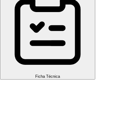
Ficha Técnica
Torneira Elétrica Sintex de Mesa Bica Alta Branca 220V
4400W | TEB244
A Torneira Elétrica Sintex de Mesa Bica Alta 220V 4400W é
ideal para quem busca praticidade e economia no dia a dia. Com
design moderno e acabamento branco, oferece aquecimento
instantâneo da água, dispensando aquecedores externos. Seu
formato de bica alta facilita o uso em pias de cozinha e áreas de