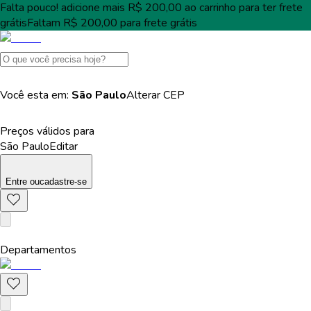
Falta pouco!
adicione mais
R$ 200,00
ao carrinho para ter
frete
grátis
Faltam
R$ 200,00
para
frete grátis
Você esta em:
São Paulo
Alterar
CEP
Preços válidos para
São Paulo
Editar
Entre
ou
cadastre-se
Departamentos