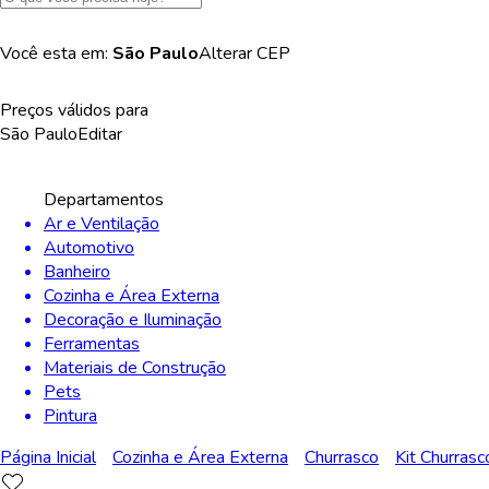
Você esta em:
São Paulo
Alterar
CEP
Preços válidos para
São Paulo
Editar
Departamentos
Ar e Ventilação
Automotivo
Banheiro
Cozinha e Área Externa
Decoração e Iluminação
Ferramentas
Materiais de Construção
Pets
Pintura
Página Inicial
Cozinha e Área Externa
Churrasco
Kit Churrasc