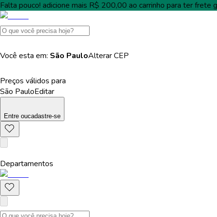
Falta pouco!
adicione mais
R$ 200,00
ao carrinho para ter
frete g
Você esta em:
São Paulo
Alterar
CEP
Preços válidos para
São Paulo
Editar
Entre
ou
cadastre-se
Departamentos