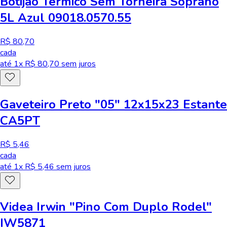
Botijão Térmico Sem Torneira Soprano
5L Azul 09018.0570.55
R$ 80,70
cada
até
1
x R$
80,70
sem juros
Gaveteiro Preto "05" 12x15x23 Estante
CA5PT
R$ 5,46
cada
até
1
x R$
5,46
sem juros
Videa Irwin "Pino Com Duplo Rodel"
IW5871