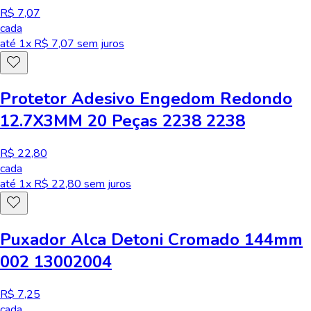
R$ 7,07
cada
até
1
x R$
7,07
sem juros
Protetor Adesivo Engedom Redondo
12.7X3MM 20 Peças 2238 2238
R$ 22,80
cada
até
1
x R$
22,80
sem juros
Puxador Alca Detoni Cromado 144mm
002 13002004
R$ 7,25
cada