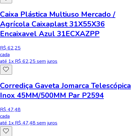
Caixa Plástica Multiuso Mercado /
Agrícola Caixaplast 31X55X36
Encaixavel Azul 31ECXAZPP
R$ 62,25
cada
até
1
x R$
62,25
sem juros
Corrediça Gaveta Jomarca Telescópica
Inox 45MM/500MM Par P2594
R$ 47,48
cada
até
1
x R$
47,48
sem juros