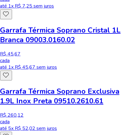
até
1
x R$
7,25
sem juros
Garrafa Térmica Soprano Cristal 1L
Branca 09003.0160.02
R$ 45,67
cada
até
1
x R$
45,67
sem juros
Garrafa Térmica Soprano Exclusiva
1.9L Inox Preta 09510.2610.61
R$ 260,12
cada
até
5
x R$
52,02
sem juros