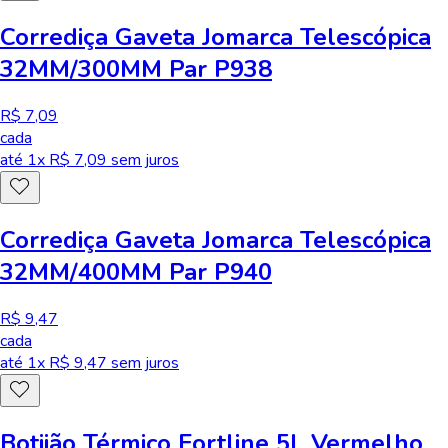
Corrediça Gaveta Jomarca Telescópica
32MM/300MM Par P938
R$ 7,09
cada
até
1
x R$
7,09
sem juros
Corrediça Gaveta Jomarca Telescópica
32MM/400MM Par P940
R$ 9,47
cada
até
1
x R$
9,47
sem juros
Botijão Térmico Fortline 5L Vermelho