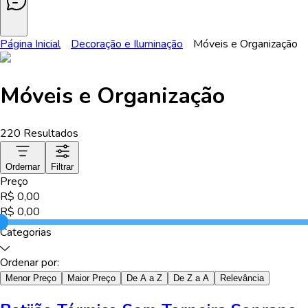
Página Inicial
Decoração e Iluminação
Móveis e Organização
Móveis e Organização
220
Resultados
Ordernar
Filtrar
Preço
R$
0,00
R$
0,00
Categorias
Ordenar por:
Menor Preço
Maior Preço
De A a Z
De Z a A
Relevância