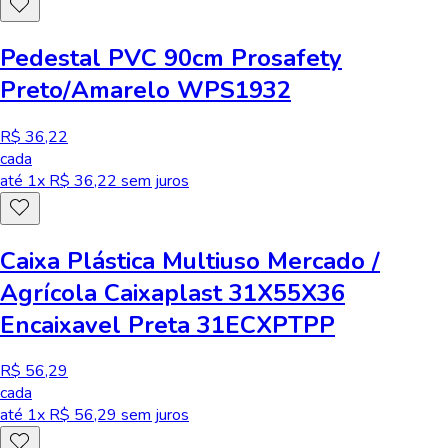
Pedestal PVC 90cm Prosafety
Preto/Amarelo WPS1932
R$ 36,22
cada
até
1
x R$
36,22
sem juros
Caixa Plástica Multiuso Mercado /
Agrícola Caixaplast 31X55X36
Encaixavel Preta 31ECXPTPP
R$ 56,29
cada
até
1
x R$
56,29
sem juros