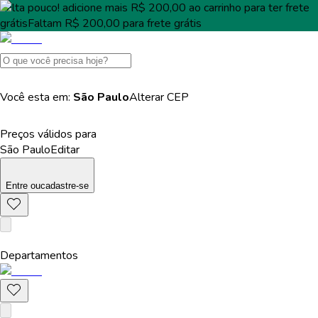
Falta pouco!
adicione mais
R$ 200,00
ao carrinho para ter
frete
grátis
Faltam
R$ 200,00
para
frete grátis
Você esta em:
São Paulo
Alterar
CEP
Preços válidos para
São Paulo
Editar
Entre
ou
cadastre-se
Departamentos