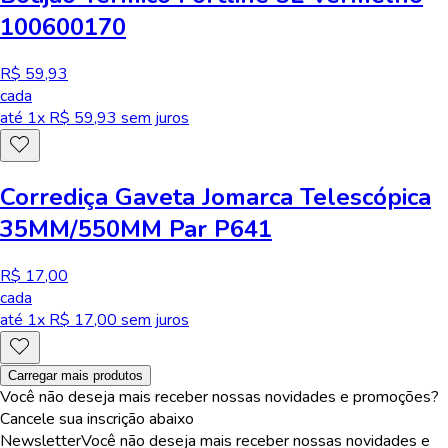
100600170
R$ 59,93
cada
até
1
x R$
59,93
sem juros
Corrediça Gaveta Jomarca Telescópica
35MM/550MM Par P641
R$ 17,00
cada
até
1
x R$
17,00
sem juros
Carregar mais produtos
Você não deseja mais receber nossas novidades e promoções?
Cancele sua inscrição abaixo
Newsletter
Você não deseja mais receber nossas novidades e