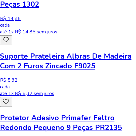
Peças 1302
R$ 14,85
cada
até
1
x R$
14,85
sem juros
Suporte Prateleira Albras De Madeira
Com 2 Furos Zincado F9025
R$ 5,32
cada
até
1
x R$
5,32
sem juros
Protetor Adesivo Primafer Feltro
Redondo Pequeno 9 Peças PR2135