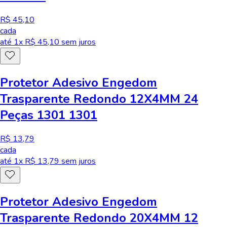
R$ 45,10
cada
até
1
x R$
45,10
sem juros
Protetor Adesivo Engedom
Trasparente Redondo 12X4MM 24
Peças 1301 1301
R$ 13,79
cada
até
1
x R$
13,79
sem juros
Protetor Adesivo Engedom
Trasparente Redondo 20X4MM 12