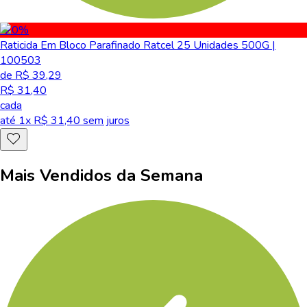
-20
%
Raticida Em Bloco Parafinado Ratcel 25 Unidades 500G |
100503
de R$ 39,29
R$ 31,40
cada
até
1
x R$
31,40
sem juros
Mais Vendidos da Semana