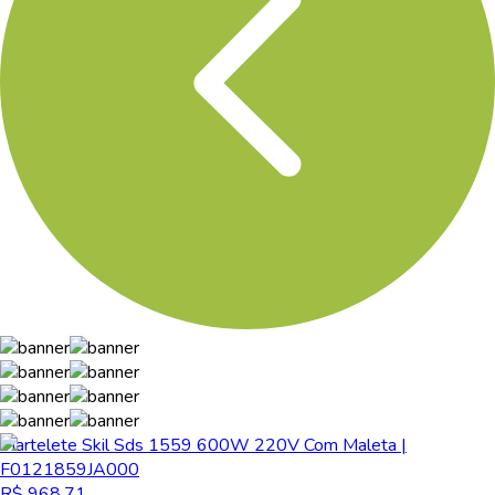
Martelete Skil Sds 1559 600W 220V Com Maleta |
F0121859JA000
R$ 968,71