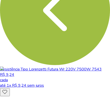
Resistência Tipo Lorenzetti Futura Wr 220V 7500W 7543
R$ 9,24
cada
até
1
x R$
9,24
sem juros