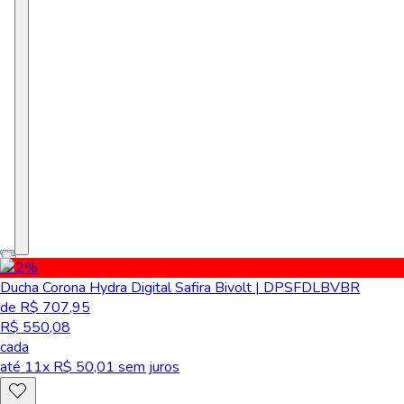
-22
%
Ducha Corona Hydra Digital Safira Bivolt | DPSFDLBVBR
de R$ 707,95
R$ 550,08
cada
até
11
x R$
50,01
sem juros