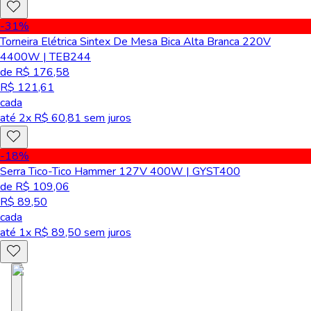
-31
%
Torneira Elétrica Sintex De Mesa Bica Alta Branca 220V
4400W | TEB244
de R$ 176,58
R$ 121,61
cada
até
2
x R$
60,81
sem juros
-18
%
Serra Tico-Tico Hammer 127V 400W | GYST400
de R$ 109,06
R$ 89,50
cada
até
1
x R$
89,50
sem juros