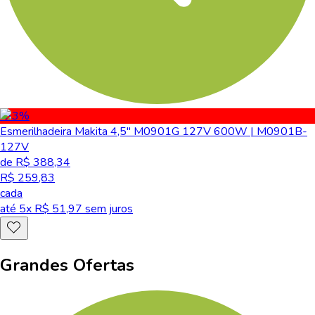
-33
%
Esmerilhadeira Makita 4,5" M0901G 127V 600W | M0901B-
127V
de R$ 388,34
R$ 259,83
cada
até
5
x R$
51,97
sem juros
Grandes Ofertas