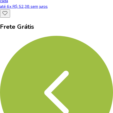
cada
até
6
x R$
52,38
sem juros
Frete Grátis