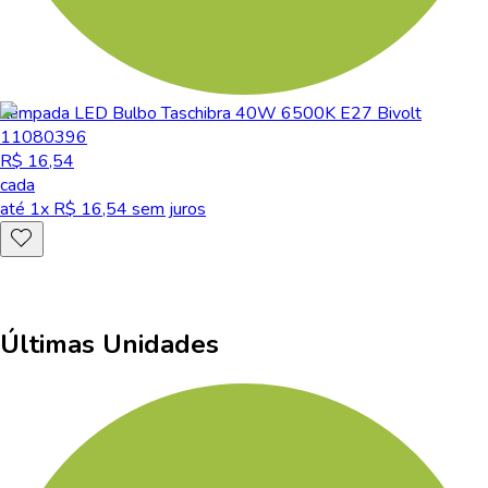
Lâmpada LED Bulbo Taschibra 40W 6500K E27 Bivolt
11080396
R$ 16,54
cada
até
1
x R$
16,54
sem juros
Últimas Unidades