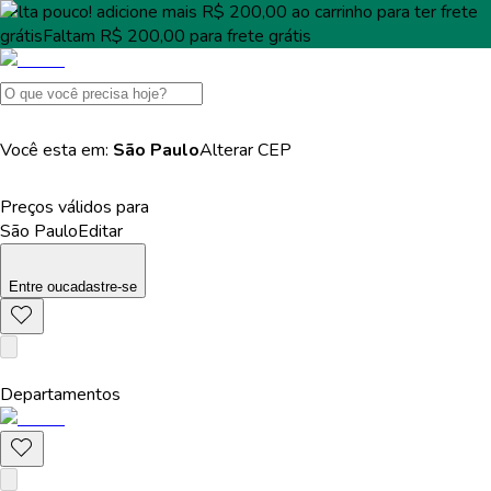
Falta pouco!
adicione mais
R$ 200,00
ao carrinho para ter
frete
grátis
Faltam
R$ 200,00
para
frete grátis
Você esta em:
São Paulo
Alterar
CEP
Preços válidos para
São Paulo
Editar
Entre
ou
cadastre-se
Departamentos