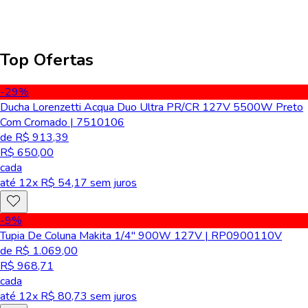
Top Ofertas
-29
%
Ducha Lorenzetti Acqua Duo Ultra PR/CR 127V 5500W Preto
Com Cromado | 7510106
de R$ 913,39
R$ 650,00
cada
até
12
x R$
54,17
sem juros
-9
%
Tupia De Coluna Makita 1/4" 900W 127V | RP0900110V
de R$ 1.069,00
R$ 968,71
cada
até
12
x R$
80,73
sem juros