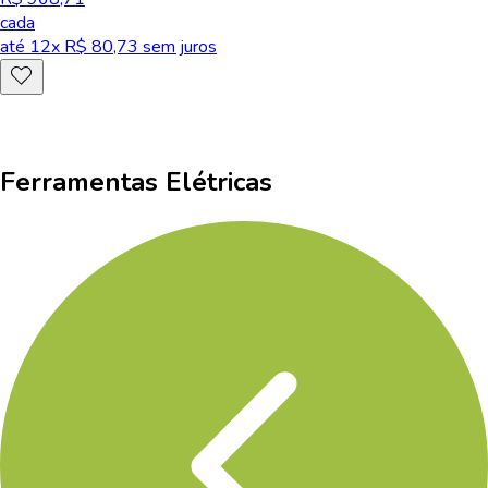
cada
até
12
x R$
80,73
sem juros
Ferramentas Elétricas