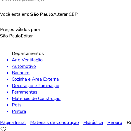
Você esta em:
São Paulo
Alterar
CEP
Preços válidos para
São Paulo
Editar
Departamentos
Ar e Ventilação
Automotivo
Banheiro
Cozinha e Área Externa
Decoração e Iluminação
Ferramentas
Materiais de Construção
Pets
Pintura
Página Inicial
Materiais de Construção
Hidráulica
Reparo
R