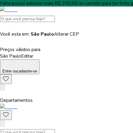
Falta pouco!
adicione mais
R$ 200,00
ao carrinho para ter
frete g
Você esta em:
São Paulo
Alterar
CEP
Preços válidos para
São Paulo
Editar
Entre
ou
cadastre-se
Departamentos