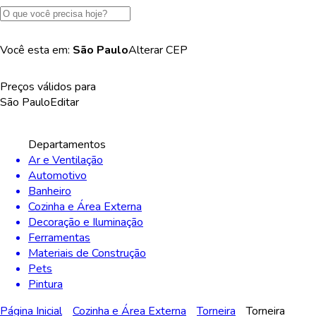
Você esta em:
São Paulo
Alterar
CEP
Preços válidos para
São Paulo
Editar
Departamentos
Ar e Ventilação
Automotivo
Banheiro
Cozinha e Área Externa
Decoração e Iluminação
Ferramentas
Materiais de Construção
Pets
Pintura
Página Inicial
Cozinha e Área Externa
Torneira
Torneira