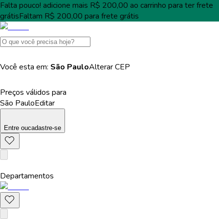
Falta pouco!
adicione mais
R$ 200,00
ao carrinho para ter
frete
grátis
Faltam
R$ 200,00
para
frete grátis
Você esta em:
São Paulo
Alterar
CEP
Preços válidos para
São Paulo
Editar
Entre
ou
cadastre-se
Departamentos