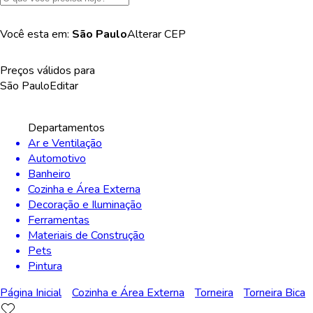
Você esta em:
São Paulo
Alterar
CEP
Preços válidos para
São Paulo
Editar
Departamentos
Ar e Ventilação
Automotivo
Banheiro
Cozinha e Área Externa
Decoração e Iluminação
Ferramentas
Materiais de Construção
Pets
Pintura
Página Inicial
Cozinha e Área Externa
Torneira
Torneira Bica