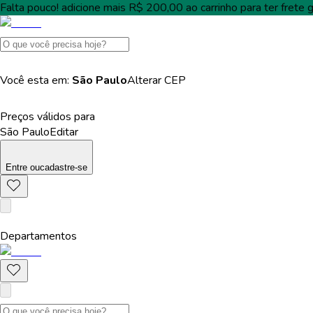
Falta pouco!
adicione mais
R$ 200,00
ao carrinho para ter
frete g
Você esta em:
São Paulo
Alterar
CEP
Preços válidos para
São Paulo
Editar
Entre
ou
cadastre-se
Departamentos