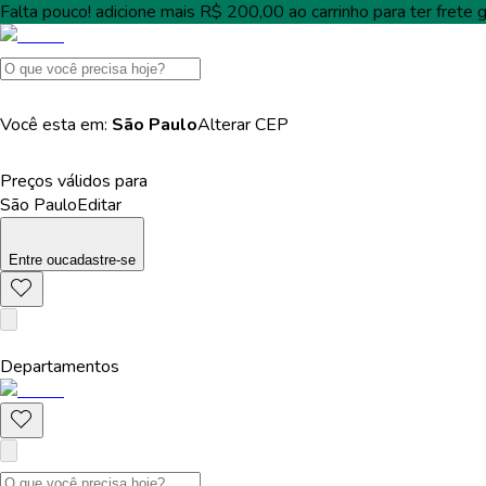
Falta pouco!
adicione mais
R$ 200,00
ao carrinho para ter
frete g
Você esta em:
São Paulo
Alterar
CEP
Preços válidos para
São Paulo
Editar
Entre
ou
cadastre-se
Departamentos