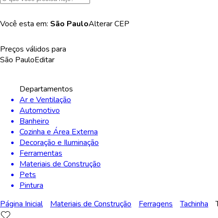
Você esta em:
São Paulo
Alterar
CEP
Preços válidos para
São Paulo
Editar
Departamentos
Ar e Ventilação
Automotivo
Banheiro
Cozinha e Área Externa
Decoração e Iluminação
Ferramentas
Materiais de Construção
Pets
Pintura
Página Inicial
Materiais de Construção
Ferragens
Tachinha