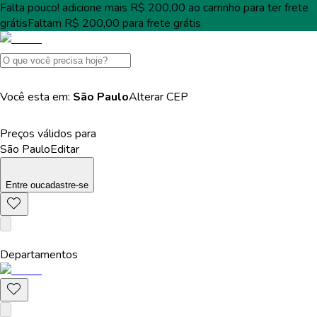
Falta pouco!
adicione mais
R$ 200,00
ao carrinho para ter
frete
grátis
Faltam
R$ 200,00
para
frete grátis
Você esta em:
São Paulo
Alterar
CEP
Preços válidos para
São Paulo
Editar
Entre
ou
cadastre-se
Departamentos