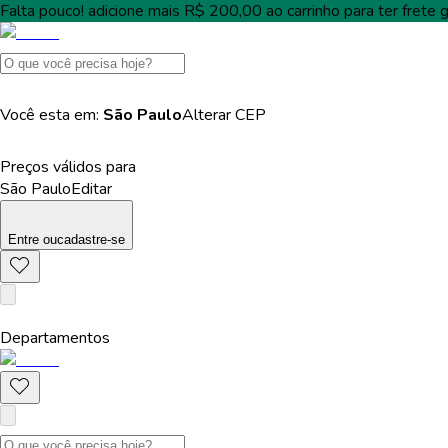
Falta pouco!
adicione mais
R$ 200,00
ao carrinho para ter
frete g
Você esta em:
São Paulo
Alterar
CEP
Preços válidos para
São Paulo
Editar
Entre
ou
cadastre-se
Departamentos