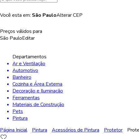
Você esta em:
São Paulo
Alterar
CEP
Preços válidos para
São Paulo
Editar
Departamentos
Ar e Ventilação
Automotivo
Banheiro
Cozinha e Área Externa
Decoração e Iluminação
Ferramentas
Materiais de Construção
Pets
Pintura
Página Inicial
Pintura
Acessórios de Pintura
Protetor
Prote