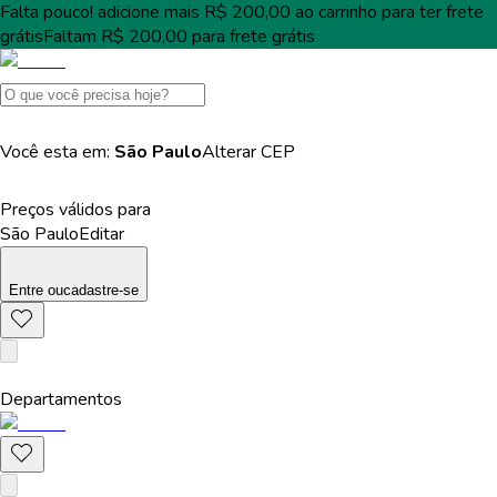
Falta pouco!
adicione mais
R$ 200,00
ao carrinho para ter
frete
grátis
Faltam
R$ 200,00
para
frete grátis
Você esta em:
São Paulo
Alterar
CEP
Preços válidos para
São Paulo
Editar
Entre
ou
cadastre-se
Departamentos