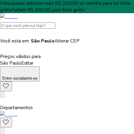
Falta pouco!
adicione mais
R$ 200,00
ao carrinho para ter
frete
grátis
Faltam
R$ 200,00
para
frete grátis
Você esta em:
São Paulo
Alterar
CEP
Preços válidos para
São Paulo
Editar
Entre
ou
cadastre-se
Departamentos