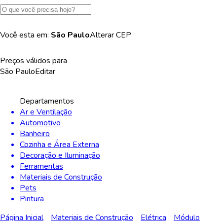
Você esta em:
São Paulo
Alterar
CEP
Preços válidos para
São Paulo
Editar
Departamentos
Ar e Ventilação
Automotivo
Banheiro
Cozinha e Área Externa
Decoração e Iluminação
Ferramentas
Materiais de Construção
Pets
Pintura
Página Inicial
Materiais de Construção
Elétrica
Módulo