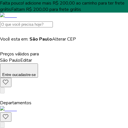
Falta pouco!
adicione mais
R$ 200,00
ao carrinho para ter
frete
grátis
Faltam
R$ 200,00
para
frete grátis
Você esta em:
São Paulo
Alterar
CEP
Preços válidos para
São Paulo
Editar
Entre
ou
cadastre-se
Departamentos