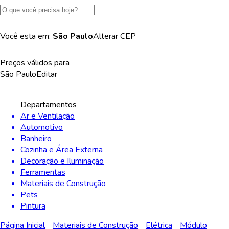
Você esta em:
São Paulo
Alterar
CEP
Preços válidos para
São Paulo
Editar
Departamentos
Ar e Ventilação
Automotivo
Banheiro
Cozinha e Área Externa
Decoração e Iluminação
Ferramentas
Materiais de Construção
Pets
Pintura
Página Inicial
Materiais de Construção
Elétrica
Módulo