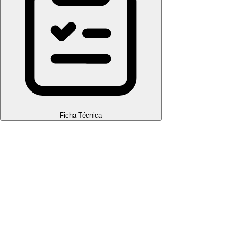
Ficha Técnica
Mini Cunha Multifuncional Diamond – Pote Profissional com 500
Peças
A Mini Cunha Multifuncional Diamond em embalagem
profissional de 500 peças é a solução definitiva para grandes
obras que exigem precisão absoluta e alto rendimento.
Desenvolvida especialmente para o nivelamento de
revestimentos cerâmicos, porcelanatos e acabamentos em
rodapés, esta ferramenta garante a eliminação total de ressaltos