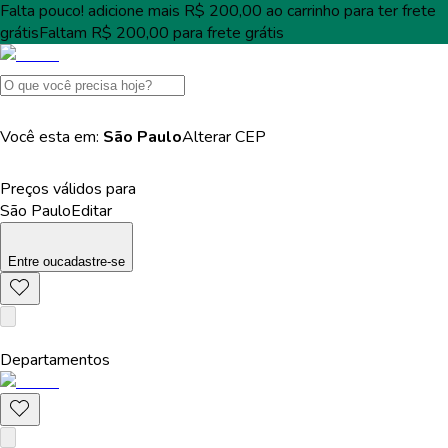
Falta pouco!
adicione mais
R$ 200,00
ao carrinho para ter
frete
grátis
Faltam
R$ 200,00
para
frete grátis
Você esta em:
São Paulo
Alterar
CEP
Preços válidos para
São Paulo
Editar
Entre
ou
cadastre-se
Departamentos