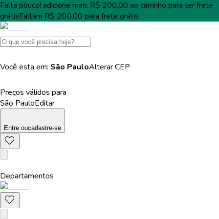
Falta pouco!
adicione mais
R$ 200,00
ao carrinho para ter
frete
grátis
Faltam
R$ 200,00
para
frete grátis
Você esta em:
São Paulo
Alterar
CEP
Preços válidos para
São Paulo
Editar
Entre
ou
cadastre-se
Departamentos