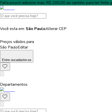
Falta pouco!
adicione mais
R$ 200,00
ao carrinho para ter
frete g
Você esta em:
São Paulo
Alterar
CEP
Preços válidos para
São Paulo
Editar
Entre
ou
cadastre-se
Departamentos