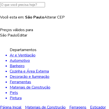
Você esta em:
São Paulo
Alterar
CEP
Preços válidos para
São Paulo
Editar
Departamentos
Ar e Ventilação
Automotivo
Banheiro
Cozinha e Área Externa
Decoração e Iluminação
Ferramentas
Materiais de Construção
Pets
Pintura
Página Inicial
Materiais de Construção
Ferragens
Esticador