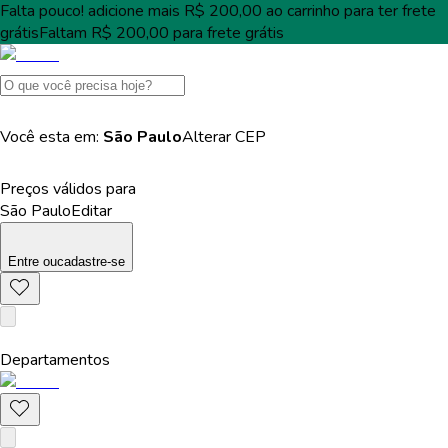
Falta pouco!
adicione mais
R$ 200,00
ao carrinho para ter
frete
grátis
Faltam
R$ 200,00
para
frete grátis
Você esta em:
São Paulo
Alterar
CEP
Preços válidos para
São Paulo
Editar
Entre
ou
cadastre-se
Departamentos