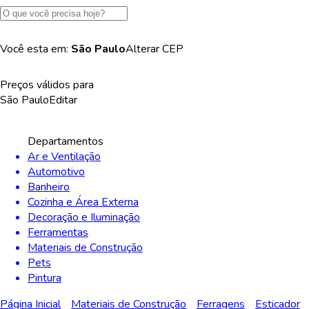
Você esta em:
São Paulo
Alterar
CEP
Preços válidos para
São Paulo
Editar
Departamentos
Ar e Ventilação
Automotivo
Banheiro
Cozinha e Área Externa
Decoração e Iluminação
Ferramentas
Materiais de Construção
Pets
Pintura
Página Inicial
Materiais de Construção
Ferragens
Esticador