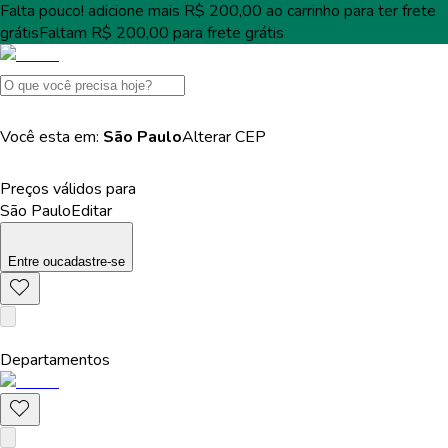
Falta pouco!
adicione mais
R$ 200,00
ao carrinho para ter
frete
grátis
Faltam
R$ 200,00
para
frete grátis
Você esta em:
São Paulo
Alterar
CEP
Preços válidos para
São Paulo
Editar
Entre
ou
cadastre-se
Departamentos