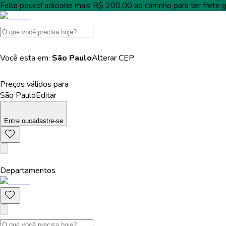
Falta pouco!
adicione mais
R$ 200,00
ao carrinho para ter
frete g
Você esta em:
São Paulo
Alterar
CEP
Preços válidos para
São Paulo
Editar
Entre
ou
cadastre-se
Departamentos