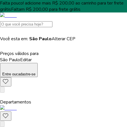
Falta pouco!
adicione mais
R$ 200,00
ao carrinho para ter
frete
grátis
Faltam
R$ 200,00
para
frete grátis
Você esta em:
São Paulo
Alterar
CEP
Preços válidos para
São Paulo
Editar
Entre
ou
cadastre-se
Departamentos