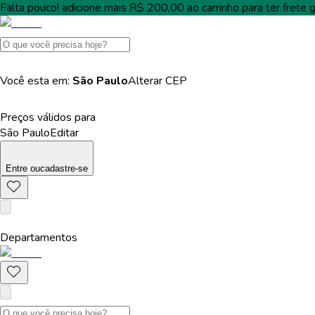
Falta pouco!
adicione mais
R$ 200,00
ao carrinho para ter
frete g
Você esta em:
São Paulo
Alterar
CEP
Preços válidos para
São Paulo
Editar
Entre
ou
cadastre-se
Departamentos