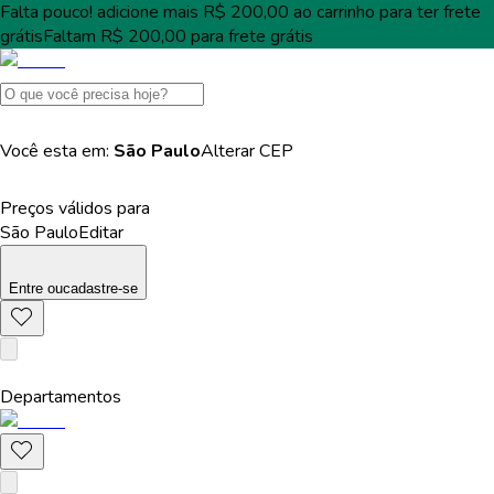
Falta pouco!
adicione mais
R$ 200,00
ao carrinho para ter
frete
grátis
Faltam
R$ 200,00
para
frete grátis
Você esta em:
São Paulo
Alterar
CEP
Preços válidos para
São Paulo
Editar
Entre
ou
cadastre-se
Departamentos