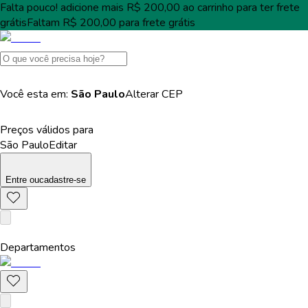
Falta pouco!
adicione mais
R$ 200,00
ao carrinho para ter
frete
grátis
Faltam
R$ 200,00
para
frete grátis
Você esta em:
São Paulo
Alterar
CEP
Preços válidos para
São Paulo
Editar
Entre
ou
cadastre-se
Departamentos