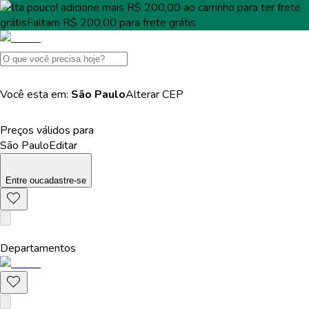
Falta pouco!
adicione mais
R$ 200,00
ao carrinho para ter
frete
grátis
Faltam
R$ 200,00
para
frete grátis
Você esta em:
São Paulo
Alterar
CEP
Preços válidos para
São Paulo
Editar
Entre
ou
cadastre-se
Departamentos