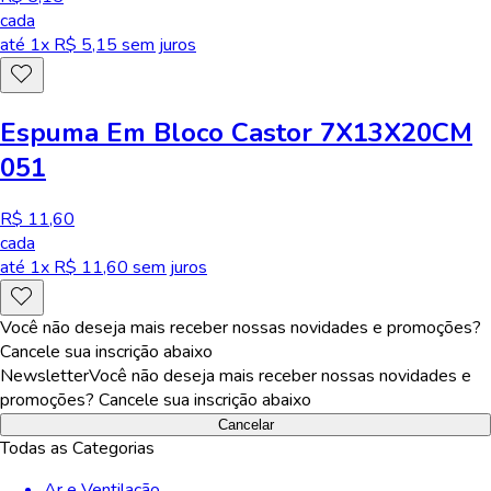
cada
até
1
x R$
5,15
sem juros
Espuma Em Bloco Castor 7X13X20CM
051
R$ 11,60
cada
até
1
x R$
11,60
sem juros
Você não deseja mais receber nossas novidades e promoções?
Cancele sua inscrição abaixo
Newsletter
Você não deseja mais receber nossas novidades e
promoções? Cancele sua inscrição abaixo
Cancelar
Todas as Categorias
Ar e Ventilação