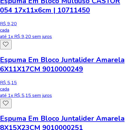
Espuma Em Bloco Multiuso CASTOR
054 17x11x6cm | 10711450
R$ 9,20
cada
até
1
x R$
9,20
sem juros
Espuma Em Bloco Juntalider Amarela
6X11X17CM 9010000249
R$ 5,15
cada
até
1
x R$
5,15
sem juros
Espuma Em Bloco Juntalider Amarela
8X15X23CM 9010000251