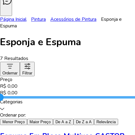
Página Inicial
Pintura
Acessórios de Pintura
Esponja e
Espuma
Esponja e Espuma
7
Resultados
Ordernar
Filtrar
Preço
R$
0,00
R$
0,00
Categorias
Ordenar por:
Menor Preço
Maior Preço
De A a Z
De Z a A
Relevância