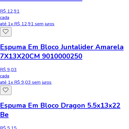
R$ 12,91
cada
até
1
x R$
12,91
sem juros
Espuma Em Bloco Juntalider Amarela
7X13X20CM 9010000250
R$ 9,03
cada
até
1
x R$
9,03
sem juros
Espuma Em Bloco Dragon 5.5x13x22
Be
R$ 5,15