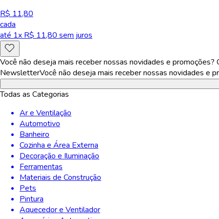
R$ 11,80
cada
até
1
x R$
11,80
sem juros
Você não deseja mais receber nossas novidades e promoções? Ca
Newsletter
Você não deseja mais receber nossas novidades e pr
Todas as Categorias
Ar e Ventilação
Automotivo
Banheiro
Cozinha e Área Externa
Decoração e Iluminação
Ferramentas
Materiais de Construção
Pets
Pintura
Aquecedor e Ventilador