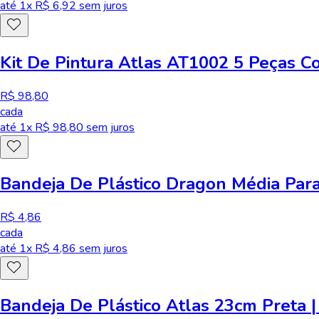
até
1
x R$
6,92
sem juros
Kit De Pintura Atlas AT1002 5 Peças Co
R$ 98,80
cada
até
1
x R$
98,80
sem juros
Bandeja De Plástico Dragon Média Par
R$ 4,86
cada
até
1
x R$
4,86
sem juros
Bandeja De Plástico Atlas 23cm Preta 