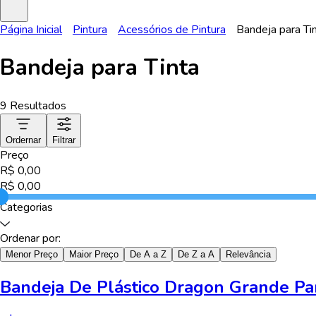
Página Inicial
Pintura
Acessórios de Pintura
Bandeja para Ti
Bandeja para Tinta
9
Resultados
Ordernar
Filtrar
Preço
R$
0,00
R$
0,00
Categorias
Ordenar por:
Menor Preço
Maior Preço
De A a Z
De Z a A
Relevância
Bandeja De Plástico Dragon Grande Pa