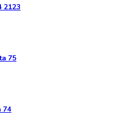
4 2123
ta 75
a 74