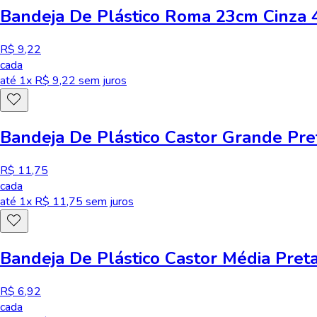
Bandeja De Plástico Roma 23cm Cinza 
R$ 9,22
cada
até
1
x R$
9,22
sem juros
Bandeja De Plástico Castor Grande Pre
R$ 11,75
cada
até
1
x R$
11,75
sem juros
Bandeja De Plástico Castor Média Pret
R$ 6,92
cada