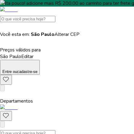
Falta pouco!
adicione mais
R$ 200,00
ao carrinho para ter
frete g
Você esta em:
São Paulo
Alterar
CEP
Preços válidos para
São Paulo
Editar
Entre
ou
cadastre-se
Departamentos