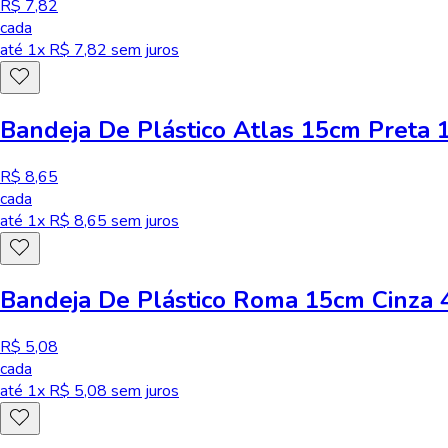
R$ 7,82
cada
até
1
x R$
7,82
sem juros
Bandeja De Plástico Atlas 15cm Preta
R$ 8,65
cada
até
1
x R$
8,65
sem juros
Bandeja De Plástico Roma 15cm Cinza 
R$ 5,08
cada
até
1
x R$
5,08
sem juros