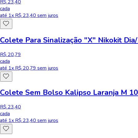
R$ 23,40
cada
até
1
x R$
23,40
sem juros
Colete Para Sinalização "X" Nikokit Dia
R$ 20,79
cada
até
1
x R$
20,79
sem juros
Colete Sem Bolso Kalipso Laranja M 10
R$ 23,40
cada
até
1
x R$
23,40
sem juros