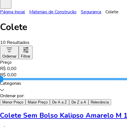
Página Inicial
Materiais de Construção
Segurança
Colete
Colete
10
Resultados
Ordernar
Filtrar
Preço
R$
0,00
R$
0,00
Categorias
Ordenar por:
Menor Preço
Maior Preço
De A a Z
De Z a A
Relevância
Colete Sem Bolso Kalipso Amarelo M 1