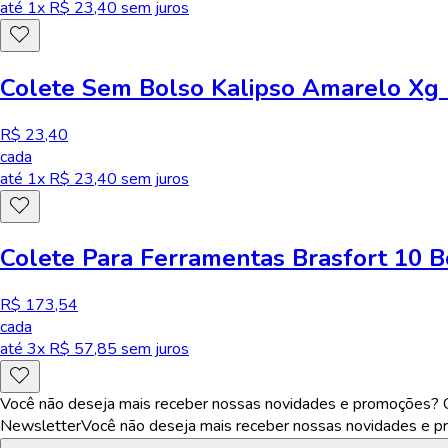
até
1
x R$
23,40
sem juros
Colete Sem Bolso Kalipso Amarelo Xg 
R$ 23,40
cada
até
1
x R$
23,40
sem juros
Colete Para Ferramentas Brasfort 10 B
R$ 173,54
cada
até
3
x R$
57,85
sem juros
Você não deseja mais receber nossas novidades e promoções? Ca
Newsletter
Você não deseja mais receber nossas novidades e pr