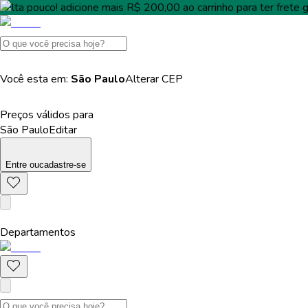
Falta pouco!
adicione mais
R$ 200,00
ao carrinho para ter
frete g
Você esta em:
São Paulo
Alterar
CEP
Preços válidos para
São Paulo
Editar
Entre
ou
cadastre-se
Departamentos