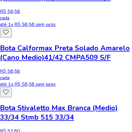
R$ 58,58
cada
até
1
x R$
58,58
sem juros
Bota Calformax Preta Solado Amarelo
(Cano Medio)41/42 CMPA509 S/F
R$ 58,58
cada
até
1
x R$
58,58
sem juros
Bota Stivaletto Max Branca (Medio)
33/34 Stmb 515 33/34
R$ 57,80