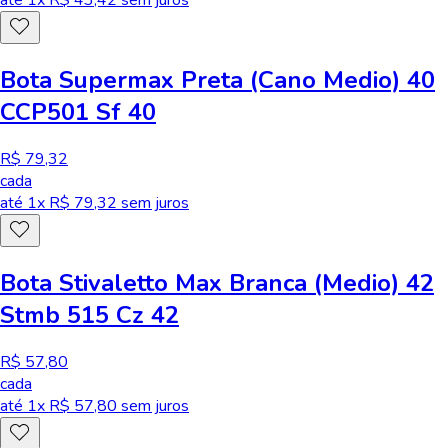
até
1
x R$
43,42
sem juros
Bota Supermax Preta (Cano Medio) 40
CCP501 Sf 40
R$ 79,32
cada
até
1
x R$
79,32
sem juros
Bota Stivaletto Max Branca (Medio) 42
Stmb 515 Cz 42
R$ 57,80
cada
até
1
x R$
57,80
sem juros