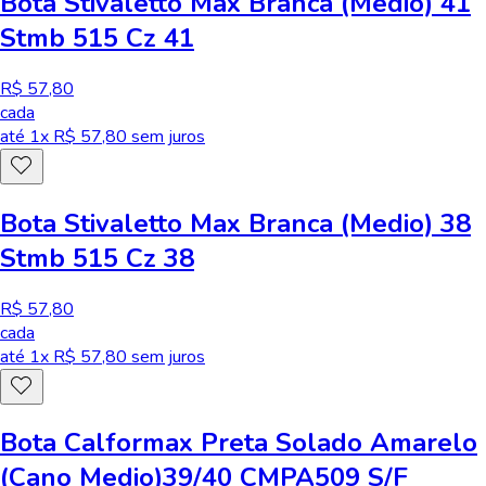
Bota Stivaletto Max Branca (Medio) 41
Stmb 515 Cz 41
R$ 57,80
cada
até
1
x R$
57,80
sem juros
Bota Stivaletto Max Branca (Medio) 38
Stmb 515 Cz 38
R$ 57,80
cada
até
1
x R$
57,80
sem juros
Bota Calformax Preta Solado Amarelo
(Cano Medio)39/40 CMPA509 S/F