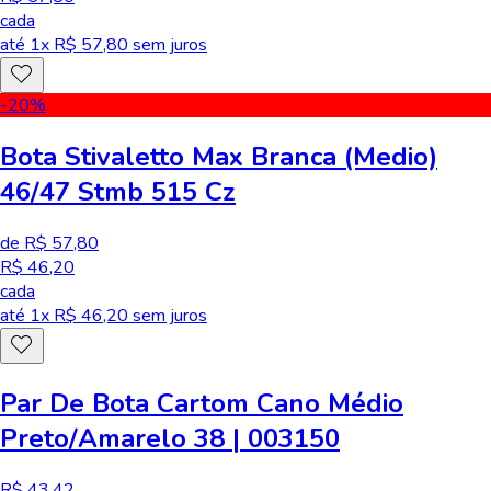
cada
até
1
x R$
57,80
sem juros
-20
%
Bota Stivaletto Max Branca (Medio)
46/47 Stmb 515 Cz
de R$ 57,80
R$ 46,20
cada
até
1
x R$
46,20
sem juros
Par De Bota Cartom Cano Médio
Preto/Amarelo 38 | 003150
R$ 43,42