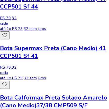
CCP501 Sf 44
R$ 79,32
cada
até
1
x R$
79,32
sem juros
Bota Supermax Preta (Cano Medio) 41
CCP501 Sf 41
R$ 79,32
cada
até
1
x R$
79,32
sem juros
Bota Calformax Preta Solado Amarelo
(Cano Medio)37/38 CMP509 S/F