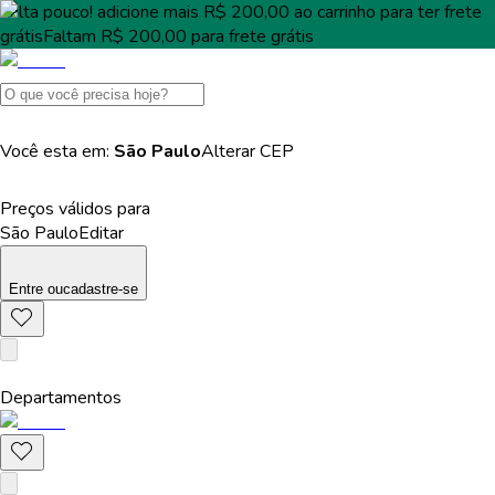
Falta pouco!
adicione mais
R$ 200,00
ao carrinho para ter
frete
grátis
Faltam
R$ 200,00
para
frete grátis
Você esta em:
São Paulo
Alterar
CEP
Preços válidos para
São Paulo
Editar
Entre
ou
cadastre-se
Departamentos