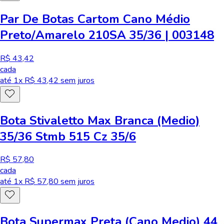
Par De Botas Cartom Cano Médio
Preto/Amarelo 210SA 35/36 | 003148
R$ 43,42
cada
até
1
x R$
43,42
sem juros
Bota Stivaletto Max Branca (Medio)
35/36 Stmb 515 Cz 35/6
R$ 57,80
cada
até
1
x R$
57,80
sem juros
Bota Supermax Preta (Cano Medio) 44