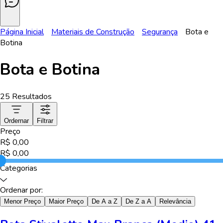
Página Inicial
Materiais de Construção
Segurança
Bota e
Botina
Bota e Botina
25
Resultados
Ordernar
Filtrar
Preço
R$
0,00
R$
0,00
Categorias
Ordenar por:
Menor Preço
Maior Preço
De A a Z
De Z a A
Relevância