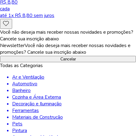
R$ 8,80
cada
até
1
x R$
8,80
sem juros
Você não deseja mais receber nossas novidades e promoções?
Cancele sua inscrição abaixo
Newsletter
Você não deseja mais receber nossas novidades e
promoções? Cancele sua inscrição abaixo
Cancelar
Todas as Categorias
Ar e Ventilação
Automotivo
Banheiro
Cozinha e Área Externa
Decoração e Iluminação
Ferramentas
Materiais de Construção
Pets
Pintura