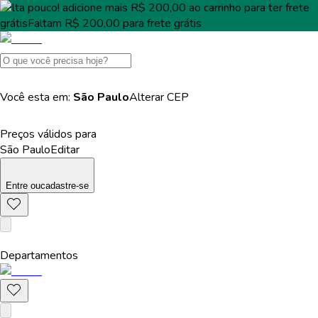
Falta pouco!
adicione mais
R$ 200,00
ao carrinho para ter
frete
grátis
Faltam
R$ 200,00
para
frete grátis
Você esta em:
São Paulo
Alterar
CEP
Preços válidos para
São Paulo
Editar
Entre
ou
cadastre-se
Departamentos