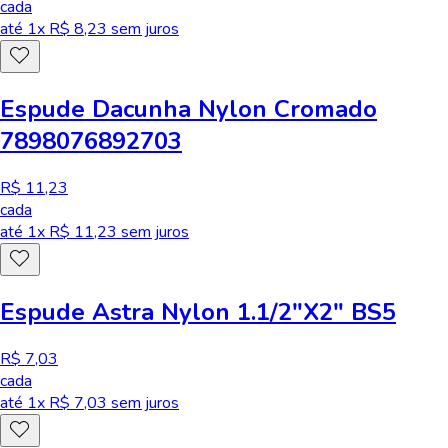
cada
até
1
x R$
8,23
sem juros
Espude Dacunha Nylon Cromado
7898076892703
R$ 11,23
cada
até
1
x R$
11,23
sem juros
Espude Astra Nylon 1.1/2"X2" BS5
R$ 7,03
cada
até
1
x R$
7,03
sem juros