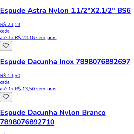
Espude Astra Nylon 1.1/2"X2.1/2" BS6
R$ 23,18
cada
até
1
x R$
23,18
sem juros
Espude Dacunha Inox 7898076892697
R$ 13,50
cada
até
1
x R$
13,50
sem juros
Espude Dacunha Nylon Branco
7898076892710