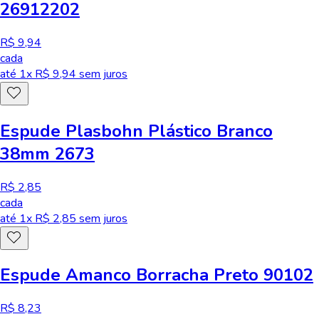
26912202
R$ 9,94
cada
até
1
x R$
9,94
sem juros
Espude Plasbohn Plástico Branco
38mm 2673
R$ 2,85
cada
até
1
x R$
2,85
sem juros
Espude Amanco Borracha Preto 90102
R$ 8,23