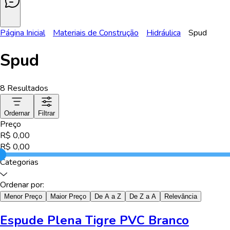
Página Inicial
Materiais de Construção
Hidráulica
Spud
Spud
8
Resultados
Ordernar
Filtrar
Preço
R$
0,00
R$
0,00
Categorias
Ordenar por:
Menor Preço
Maior Preço
De A a Z
De Z a A
Relevância
Espude Plena Tigre PVC Branco