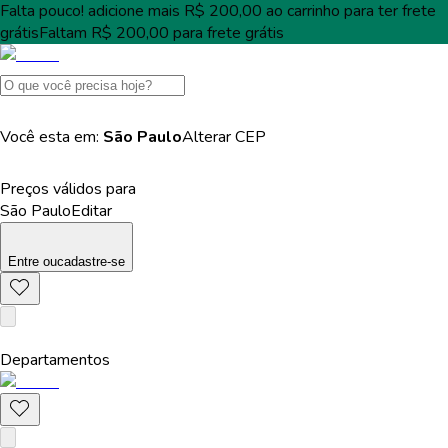
Falta pouco!
adicione mais
R$ 200,00
ao carrinho para ter
frete
grátis
Faltam
R$ 200,00
para
frete grátis
Você esta em:
São Paulo
Alterar
CEP
Preços válidos para
São Paulo
Editar
Entre
ou
cadastre-se
Departamentos