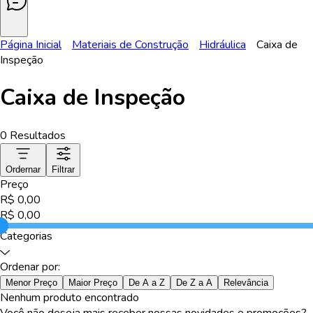
Página Inicial
Materiais de Construção
Hidráulica
Caixa de
Inspeção
Caixa de Inspeção
0
Resultados
Ordernar
Filtrar
Preço
R$
0,00
R$
0,00
Categorias
Ordenar por:
Menor Preço
Maior Preço
De A a Z
De Z a A
Relevância
Nenhum produto encontrado
Você não deseja mais receber nossas novidades e promoções?