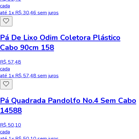
cada
até
1
x R$
30,46
sem juros
Pá De Lixo Odim Coletora Plástico
Cabo 90cm 158
R$ 57,48
cada
até
1
x R$
57,48
sem juros
Pá Quadrada Pandolfo No.4 Sem Cabo
14588
R$ 50,10
cada
até
1
x R$
50,10
sem juros