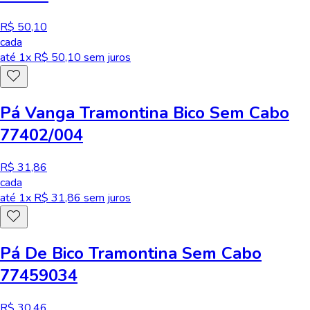
R$ 50,10
cada
até
1
x R$
50,10
sem juros
Pá Vanga Tramontina Bico Sem Cabo
77402/004
R$ 31,86
cada
até
1
x R$
31,86
sem juros
Pá De Bico Tramontina Sem Cabo
77459034
R$ 30,46