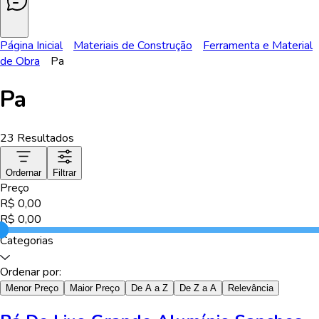
Página Inicial
Materiais de Construção
Ferramenta e Material
de Obra
Pa
Pa
23
Resultados
Ordernar
Filtrar
Preço
R$
0,00
R$
0,00
Categorias
Ordenar por:
Menor Preço
Maior Preço
De A a Z
De Z a A
Relevância