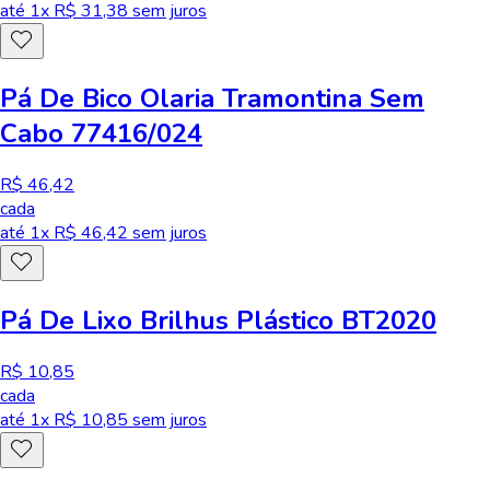
até
1
x R$
31,38
sem juros
Pá De Bico Olaria Tramontina Sem
Cabo 77416/024
R$ 46,42
cada
até
1
x R$
46,42
sem juros
Pá De Lixo Brilhus Plástico BT2020
R$ 10,85
cada
até
1
x R$
10,85
sem juros