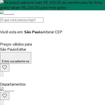
Falta pouco!
adicione mais
R$ 200,00
ao carrinho para ter
frete
grátis
Faltam
R$ 200,00
para
frete grátis
Você esta em:
São Paulo
Alterar
CEP
Preços válidos para
São Paulo
Editar
Entre
ou
cadastre-se
Departamentos