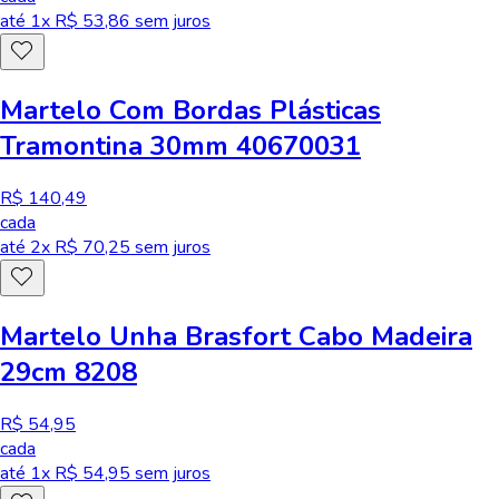
até
1
x R$
53,86
sem juros
Martelo Com Bordas Plásticas
Tramontina 30mm 40670031
R$ 140,49
cada
até
2
x R$
70,25
sem juros
Martelo Unha Brasfort Cabo Madeira
29cm 8208
R$ 54,95
cada
até
1
x R$
54,95
sem juros