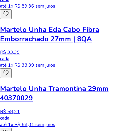
até
1
x R$
89,36
sem juros
Martelo Unha Eda Cabo Fibra
Emborrachado 27mm | 8QA
R$ 33,39
cada
até
1
x R$
33,39
sem juros
Martelo Unha Tramontina 29mm
40370029
R$ 58,31
cada
até
1
x R$
58,31
sem juros