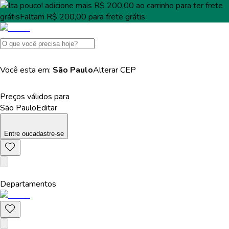
Falta pouco!
adicione mais
R$ 200,00
ao carrinho para ter
frete
grátis
Faltam
R$ 200,00
para
frete grátis
Você esta em:
São Paulo
Alterar
CEP
Preços válidos para
São Paulo
Editar
Entre
ou
cadastre-se
Departamentos