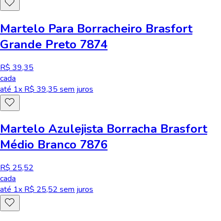
Martelo Para Borracheiro Brasfort
Grande Preto 7874
R$ 39,35
cada
até
1
x R$
39,35
sem juros
Martelo Azulejista Borracha Brasfort
Médio Branco 7876
R$ 25,52
cada
até
1
x R$
25,52
sem juros