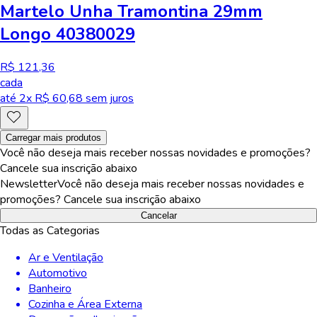
Martelo Unha Tramontina 29mm
Longo 40380029
R$ 121,36
cada
até
2
x R$
60,68
sem juros
Carregar mais produtos
Você não deseja mais receber nossas novidades e promoções?
Cancele sua inscrição abaixo
Newsletter
Você não deseja mais receber nossas novidades e
promoções? Cancele sua inscrição abaixo
Cancelar
Todas as Categorias
Ar e Ventilação
Automotivo
Banheiro
Cozinha e Área Externa