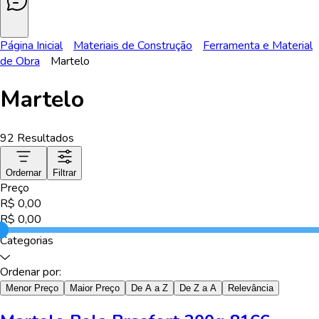
Página Inicial
Materiais de Construção
Ferramenta e Material
de Obra
Martelo
Martelo
92
Resultados
Ordernar
Filtrar
Preço
R$
0,00
R$
0,00
Categorias
Ordenar por:
Menor Preço
Maior Preço
De A a Z
De Z a A
Relevância