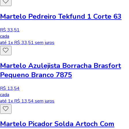
Martelo Pedreiro Tekfund 1 Corte 63
R$ 33,51
cada
até
1
x R$
33,51
sem juros
Martelo Azulejista Borracha Brasfort
Pequeno Branco 7875
R$ 13,54
cada
até
1
x R$
13,54
sem juros
Martelo Picador Solda Artoch Com