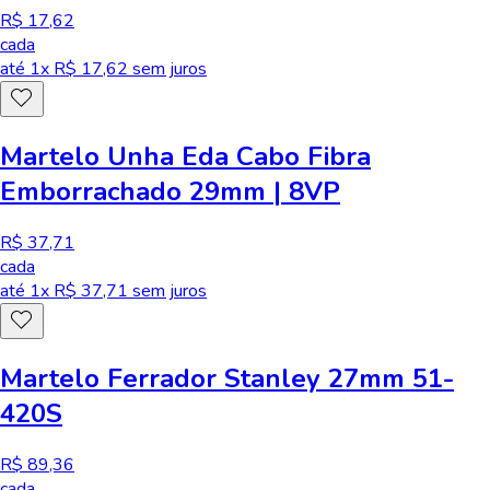
R$ 17,62
cada
até
1
x R$
17,62
sem juros
Martelo Unha Eda Cabo Fibra
Emborrachado 29mm | 8VP
R$ 37,71
cada
até
1
x R$
37,71
sem juros
Martelo Ferrador Stanley 27mm 51-
420S
R$ 89,36
cada