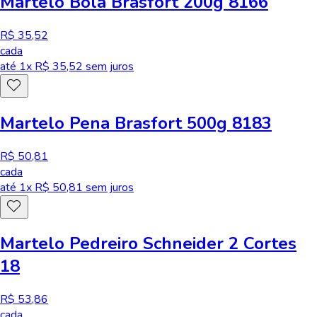
Martelo Bola Brasfort 200g 8166
R$ 35,52
cada
até
1
x R$
35,52
sem juros
Martelo Pena Brasfort 500g 8183
R$ 50,81
cada
até
1
x R$
50,81
sem juros
Martelo Pedreiro Schneider 2 Cortes
18
R$ 53,86
cada