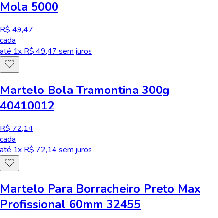
Mola 5000
R$ 49,47
cada
até
1
x R$
49,47
sem juros
Martelo Bola Tramontina 300g
40410012
R$ 72,14
cada
até
1
x R$
72,14
sem juros
Martelo Para Borracheiro Preto Max
Profissional 60mm 32455