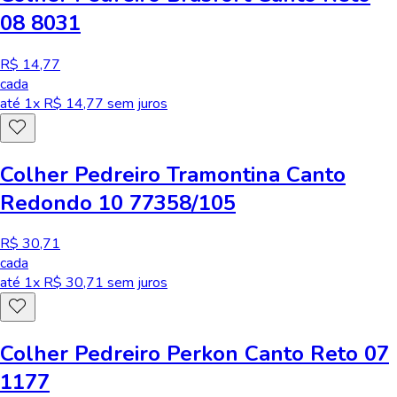
08 8031
R$ 14,77
cada
até
1
x R$
14,77
sem juros
Colher Pedreiro Tramontina Canto
Redondo 10 77358/105
R$ 30,71
cada
até
1
x R$
30,71
sem juros
Colher Pedreiro Perkon Canto Reto 07
1177