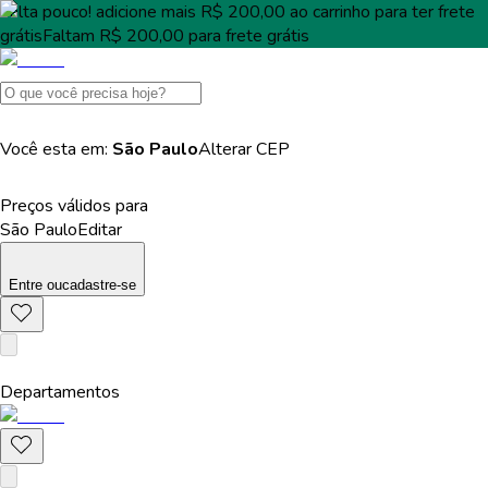
Falta pouco!
adicione mais
R$ 200,00
ao carrinho para ter
frete
grátis
Faltam
R$ 200,00
para
frete grátis
Você esta em:
São Paulo
Alterar
CEP
Preços válidos para
São Paulo
Editar
Entre
ou
cadastre-se
Departamentos