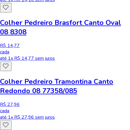
Colher Pedreiro Brasfort Canto Oval
08 8308
R$ 14,77
cada
até
1
x R$
14,77
sem juros
Colher Pedreiro Tramontina Canto
Redondo 08 77358/085
R$ 27,96
cada
até
1
x R$
27,96
sem juros