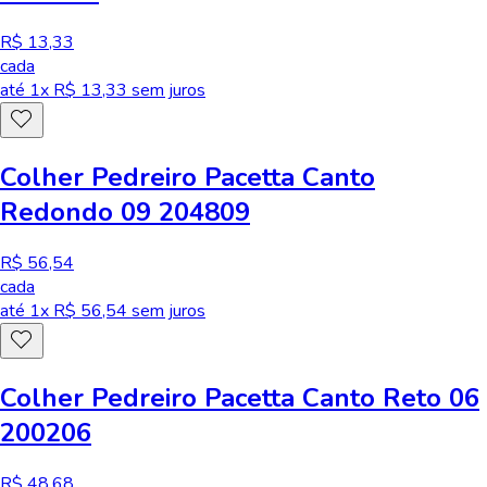
R$ 13,33
cada
até
1
x R$
13,33
sem juros
Colher Pedreiro Pacetta Canto
Redondo 09 204809
R$ 56,54
cada
até
1
x R$
56,54
sem juros
Colher Pedreiro Pacetta Canto Reto 06
200206
R$ 48,68