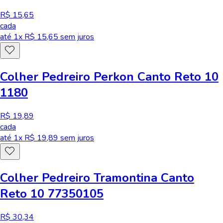
R$ 15,65
cada
até
1
x R$
15,65
sem juros
Colher Pedreiro Perkon Canto Reto 10
1180
R$ 19,89
cada
até
1
x R$
19,89
sem juros
Colher Pedreiro Tramontina Canto
Reto 10 77350105
R$ 30,34