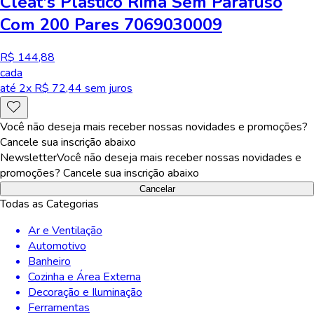
Cleat's Plástico Rima Sem Parafuso
Com 200 Pares 7069030009
R$ 144,88
cada
até
2
x R$
72,44
sem juros
Você não deseja mais receber nossas novidades e promoções?
Cancele sua inscrição abaixo
Newsletter
Você não deseja mais receber nossas novidades e
promoções? Cancele sua inscrição abaixo
Cancelar
Todas as Categorias
Ar e Ventilação
Automotivo
Banheiro
Cozinha e Área Externa
Decoração e Iluminação
Ferramentas