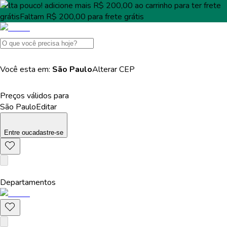
Falta pouco!
adicione mais
R$ 200,00
ao carrinho para ter
frete
grátis
Faltam
R$ 200,00
para
frete grátis
Você esta em:
São Paulo
Alterar
CEP
Preços válidos para
São Paulo
Editar
Entre
ou
cadastre-se
Departamentos