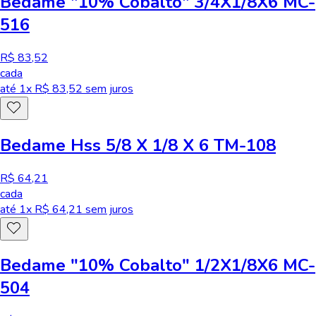
Bedame "10% Cobalto" 3/4X1/8X6 MC-
516
R$ 83,52
cada
até
1
x R$
83,52
sem juros
Bedame Hss 5/8 X 1/8 X 6 TM-108
R$ 64,21
cada
até
1
x R$
64,21
sem juros
Bedame "10% Cobalto" 1/2X1/8X6 MC-
504