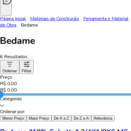
Página Inicial
Materiais de Construção
Ferramenta e Material
de Obra
Bedame
Bedame
6
Resultados
Ordernar
Filtrar
Preço
R$
0,00
R$
0,00
Categorias
Ordenar por:
Menor Preço
Maior Preço
De A a Z
De Z a A
Relevância