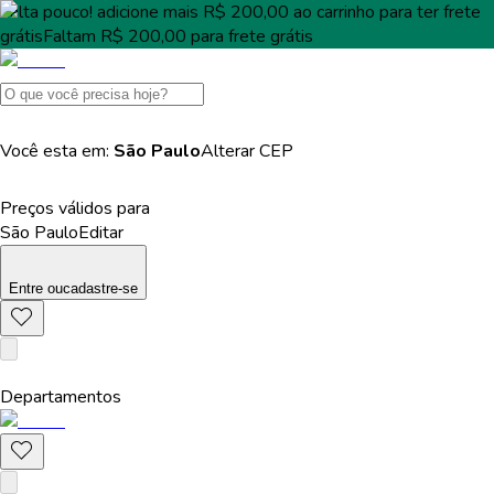
Falta pouco!
adicione mais
R$ 200,00
ao carrinho para ter
frete
grátis
Faltam
R$ 200,00
para
frete grátis
Você esta em:
São Paulo
Alterar
CEP
Preços válidos para
São Paulo
Editar
Entre
ou
cadastre-se
Departamentos