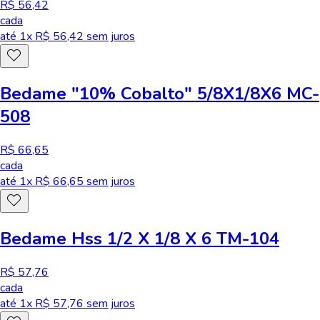
R$ 56,42
cada
até
1
x R$
56,42
sem juros
Bedame "10% Cobalto" 5/8X1/8X6 MC-
508
R$ 66,65
cada
até
1
x R$
66,65
sem juros
Bedame Hss 1/2 X 1/8 X 6 TM-104
R$ 57,76
cada
até
1
x R$
57,76
sem juros