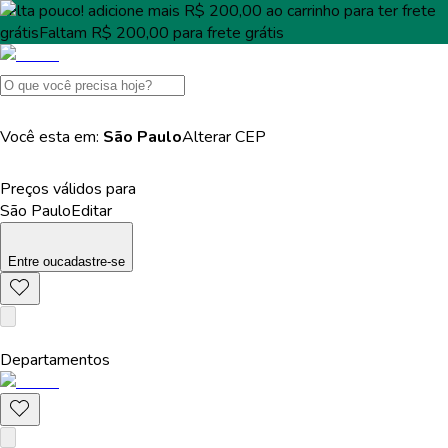
Falta pouco!
adicione mais
R$ 200,00
ao carrinho para ter
frete
grátis
Faltam
R$ 200,00
para
frete grátis
Você esta em:
São Paulo
Alterar
CEP
Preços válidos para
São Paulo
Editar
Entre
ou
cadastre-se
Departamentos