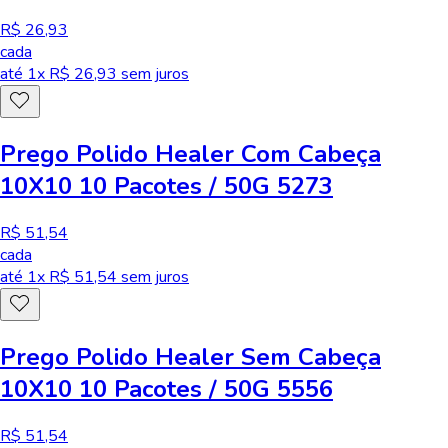
R$ 26,93
cada
até
1
x R$
26,93
sem juros
Prego Polido Healer Com Cabeça
10X10 10 Pacotes / 50G 5273
R$ 51,54
cada
até
1
x R$
51,54
sem juros
Prego Polido Healer Sem Cabeça
10X10 10 Pacotes / 50G 5556
R$ 51,54