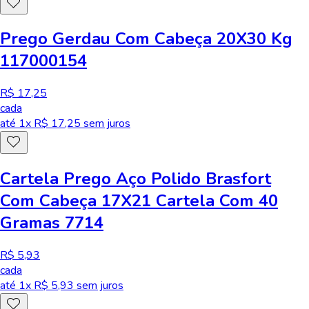
Prego Gerdau Com Cabeça 20X30 Kg
117000154
R$ 17,25
cada
até
1
x R$
17,25
sem juros
Cartela Prego Aço Polido Brasfort
Com Cabeça 17X21 Cartela Com 40
Gramas 7714
R$ 5,93
cada
até
1
x R$
5,93
sem juros