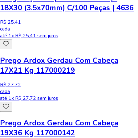
18X30 (3.5x70mm) C/100 Peças | 4636
R$ 25,41
cada
até
1
x R$
25,41
sem juros
Prego Ardox Gerdau Com Cabeça
17X21 Kg 117000219
R$ 27,72
cada
até
1
x R$
27,72
sem juros
Prego Ardox Gerdau Com Cabeça
19X36 Kg 117000142