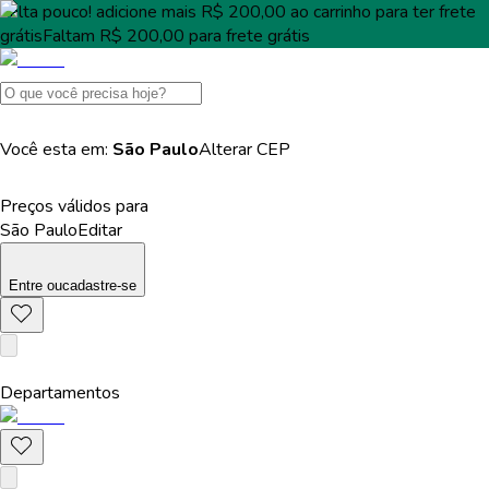
Falta pouco!
adicione mais
R$ 200,00
ao carrinho para ter
frete
grátis
Faltam
R$ 200,00
para
frete grátis
Você esta em:
São Paulo
Alterar
CEP
Preços válidos para
São Paulo
Editar
Entre
ou
cadastre-se
Departamentos