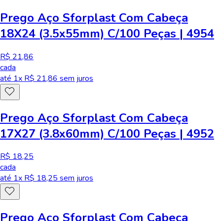
Prego Aço Sforplast Com Cabeça
18X24 (3.5x55mm) C/100 Peças | 4954
R$ 21,86
cada
até
1
x R$
21,86
sem juros
Prego Aço Sforplast Com Cabeça
17X27 (3.8x60mm) C/100 Peças | 4952
R$ 18,25
cada
até
1
x R$
18,25
sem juros
Prego Aço Sforplast Com Cabeça