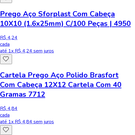
Prego Aço Sforplast Com Cabeça
10X10 (1.6x25mm) C/100 Peças | 4950
R$ 4,24
cada
até
1
x R$
4,24
sem juros
Cartela Prego Aço Polido Brasfort
Com Cabeça 12X12 Cartela Com 40
Gramas 7712
R$ 4,84
cada
até
1
x R$
4,84
sem juros