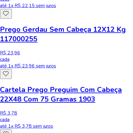
até
1
x R$
22,15
sem juros
Prego Gerdau Sem Cabeça 12X12 Kg
117000255
R$ 23,96
cada
até
1
x R$
23,96
sem juros
Cartela Prego Preguim Com Cabeça
22X48 Com 75 Gramas 1903
R$ 3,78
cada
até
1
x R$
3,78
sem juros