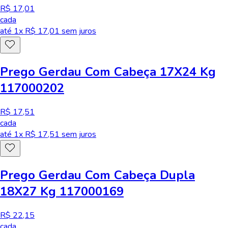
R$ 17,01
cada
até
1
x R$
17,01
sem juros
Prego Gerdau Com Cabeça 17X24 Kg
117000202
R$ 17,51
cada
até
1
x R$
17,51
sem juros
Prego Gerdau Com Cabeça Dupla
18X27 Kg 117000169
R$ 22,15
cada