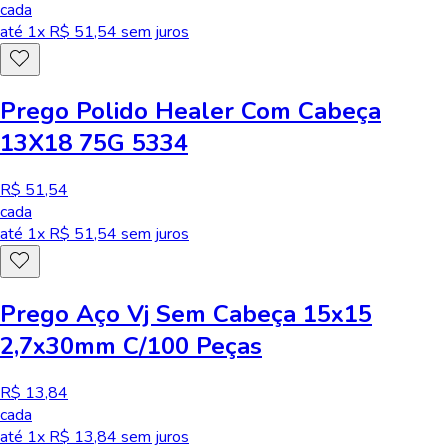
cada
até
1
x R$
51,54
sem juros
Prego Polido Healer Com Cabeça
13X18 75G 5334
R$ 51,54
cada
até
1
x R$
51,54
sem juros
Prego Aço Vj Sem Cabeça 15x15
2,7x30mm C/100 Peças
R$ 13,84
cada
até
1
x R$
13,84
sem juros