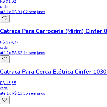
R$ 91,02
cada
até
1
x R$
91,02
sem juros
Catraca Para Carroceria (Mirim) Cinfer 
R$ 124,87
cada
até
2
x R$
62,44
sem juros
Catraca Para Cerca Elétrica Cinfer 103
R$ 13,35
cada
até
1
x R$
13,35
sem juros