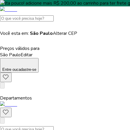
Falta pouco!
adicione mais
R$ 200,00
ao carrinho para ter
frete g
Você esta em:
São Paulo
Alterar
CEP
Preços válidos para
São Paulo
Editar
Entre
ou
cadastre-se
Departamentos