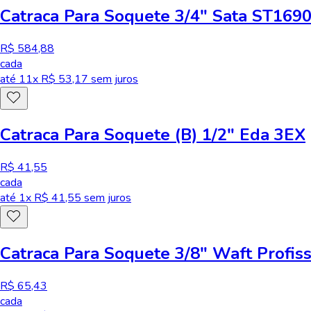
Catraca Para Soquete 3/4" Sata ST169
R$ 584,88
cada
até
11
x R$
53,17
sem juros
Catraca Para Soquete (B) 1/2" Eda 3EX
R$ 41,55
cada
até
1
x R$
41,55
sem juros
Catraca Para Soquete 3/8" Waft Profis
R$ 65,43
cada