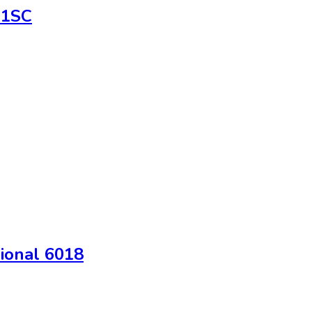
01SC
sional 6018