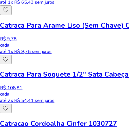
até
1
x R$
65,43
sem juros
Catraca Para Arame Liso (Sem Chave) C
R$ 9,78
cada
até
1
x R$
9,78
sem juros
Catraca Para Soquete 1/2" Sata Cabe
R$ 108,81
cada
até
2
x R$
54,41
sem juros
Catracao Cordoalha Cinfer 1030727