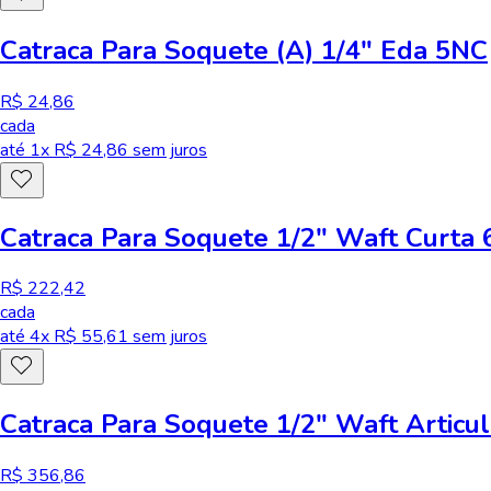
Catraca Para Soquete (A) 1/4" Eda 5NC
R$ 24,86
cada
até
1
x R$
24,86
sem juros
Catraca Para Soquete 1/2" Waft Curta 
R$ 222,42
cada
até
4
x R$
55,61
sem juros
Catraca Para Soquete 1/2" Waft Articu
R$ 356,86