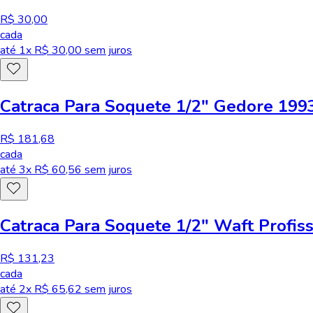
R$ 30,00
cada
até
1
x R$
30,00
sem juros
Catraca Para Soquete 1/2" Gedore 199
R$ 181,68
cada
até
3
x R$
60,56
sem juros
Catraca Para Soquete 1/2" Waft Profis
R$ 131,23
cada
até
2
x R$
65,62
sem juros