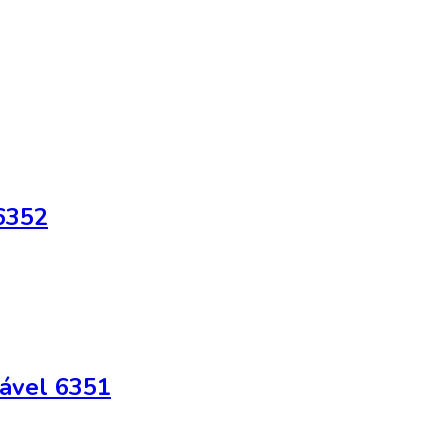
6352
lável 6351