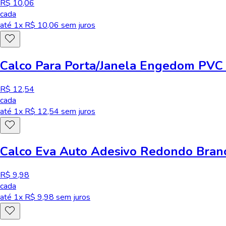
R$ 10,06
cada
até
1
x R$
10,06
sem juros
Calco Para Porta/Janela Engedom PVC
R$ 12,54
cada
até
1
x R$
12,54
sem juros
Calco Eva Auto Adesivo Redondo Bra
R$ 9,98
cada
até
1
x R$
9,98
sem juros