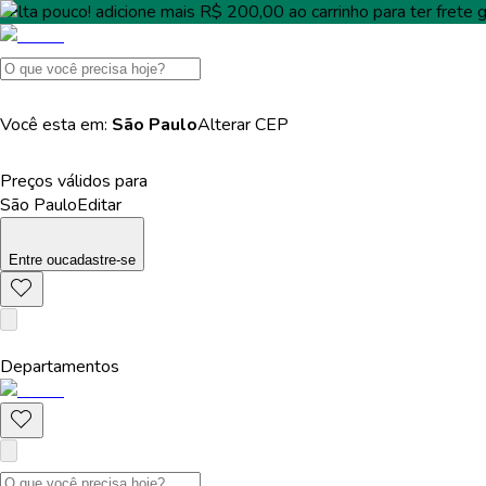
Falta pouco!
adicione mais
R$ 200,00
ao carrinho para ter
frete g
Você esta em:
São Paulo
Alterar
CEP
Preços válidos para
São Paulo
Editar
Entre
ou
cadastre-se
Departamentos