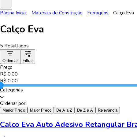
Página Inicial
Materiais de Construção
Ferragens
Calço Eva
Calço Eva
5
Resultados
Ordernar
Filtrar
Preço
R$
0,00
R$
0,00
Categorias
Ordenar por:
Menor Preço
Maior Preço
De A a Z
De Z a A
Relevância
Calco Eva Auto Adesivo Retangular B