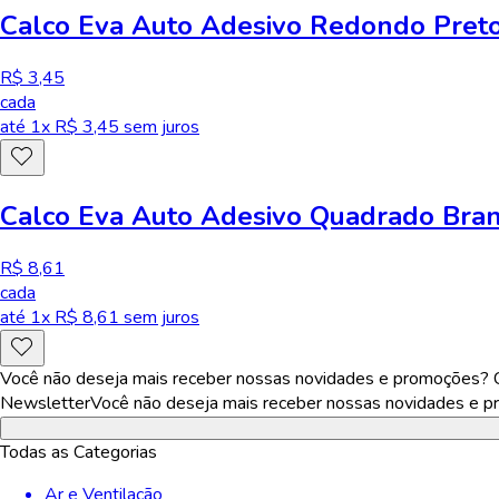
Calco Eva Auto Adesivo Redondo Pret
R$ 3,45
cada
até
1
x R$
3,45
sem juros
Calco Eva Auto Adesivo Quadrado Bra
R$ 8,61
cada
até
1
x R$
8,61
sem juros
Você não deseja mais receber nossas novidades e promoções? Ca
Newsletter
Você não deseja mais receber nossas novidades e pr
Todas as Categorias
Ar e Ventilação