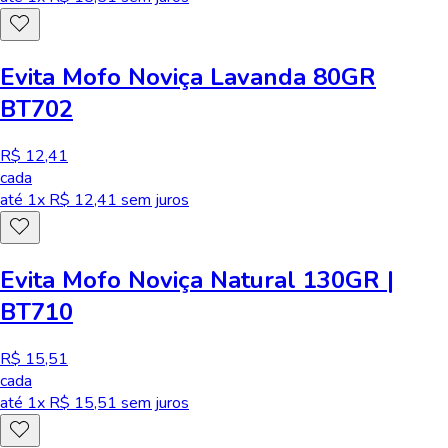
Evita Mofo Noviça Lavanda 80GR
BT702
R$ 12,41
cada
até
1
x R$
12,41
sem juros
Evita Mofo Noviça Natural 130GR |
BT710
R$ 15,51
cada
até
1
x R$
15,51
sem juros