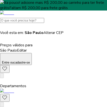
Falta pouco!
adicione mais
R$ 200,00
ao carrinho para ter
frete
grátis
Faltam
R$ 200,00
para
frete grátis
Você esta em:
São Paulo
Alterar
CEP
Preços válidos para
São Paulo
Editar
Entre
ou
cadastre-se
Departamentos