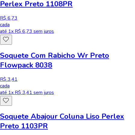
Perlex Preto 1108PR
R$ 6,73
cada
até
1
x R$
6,73
sem juros
Soquete Com Rabicho Wr Preto
Flowpack 8038
R$ 3,41
cada
até
1
x R$
3,41
sem juros
Soquete Abajour Coluna Liso Perlex
Preto 1103PR