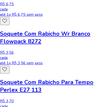
R$ 6,75
cada
até
1
x R$
6,75
sem juros
Soquete Com Rabicho Wr Branco
Flowpack 8272
R$ 3,56
cada
até
1
x R$
3,56
sem juros
Soquete Com Rabicho Para Tempo
Perlex E27 113
R$ 3,70
cada