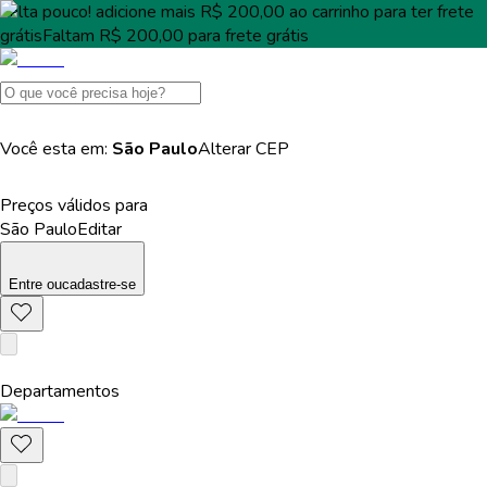
Falta pouco!
adicione mais
R$ 200,00
ao carrinho para ter
frete
grátis
Faltam
R$ 200,00
para
frete grátis
Você esta em:
São Paulo
Alterar
CEP
Preços válidos para
São Paulo
Editar
Entre
ou
cadastre-se
Departamentos