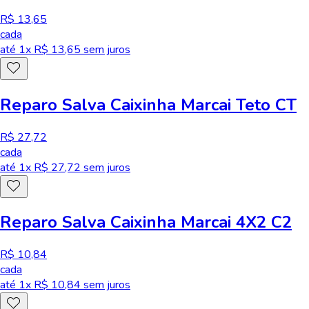
R$ 13,65
cada
até
1
x R$
13,65
sem juros
Reparo Salva Caixinha Marcai Teto CT
R$ 27,72
cada
até
1
x R$
27,72
sem juros
Reparo Salva Caixinha Marcai 4X2 C2
R$ 10,84
cada
até
1
x R$
10,84
sem juros