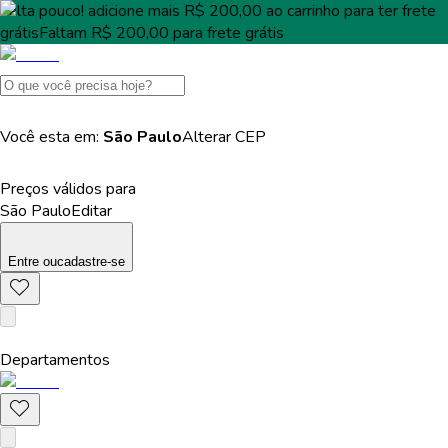
Falta pouco!
adicione mais
R$ 200,00
ao carrinho para ter
frete
grátis
Faltam
R$ 200,00
para
frete grátis
Você esta em:
São Paulo
Alterar
CEP
Preços válidos para
São Paulo
Editar
Entre
ou
cadastre-se
Departamentos