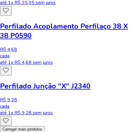
até
1
x R$
35,95
sem juros
Perfilado Acoplamento Perfilaço 38 X
38 P0590
R$ 4,68
cada
até
1
x R$
4,68
sem juros
Perfilado Junção "X" J2340
R$ 9,28
cada
até
1
x R$
9,28
sem juros
Carregar mais produtos