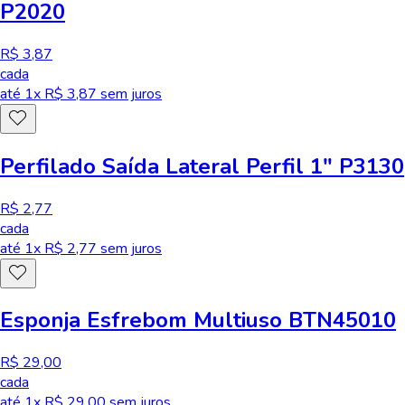
P2020
R$ 3,87
cada
até
1
x R$
3,87
sem juros
Perfilado Saída Lateral Perfil 1" P3130
R$ 2,77
cada
até
1
x R$
2,77
sem juros
Esponja Esfrebom Multiuso BTN45010
R$ 29,00
cada
até
1
x R$
29,00
sem juros