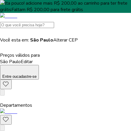
Falta pouco!
adicione mais
R$ 200,00
ao carrinho para ter
frete
grátis
Faltam
R$ 200,00
para
frete grátis
Você esta em:
São Paulo
Alterar
CEP
Preços válidos para
São Paulo
Editar
Entre
ou
cadastre-se
Departamentos