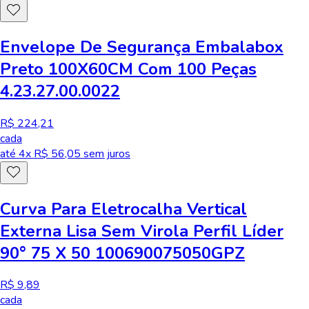
Envelope De Segurança Embalabox
Preto 100X60CM Com 100 Peças
4.23.27.00.0022
R$ 224,21
cada
até
4
x R$
56,05
sem juros
Curva Para Eletrocalha Vertical
Externa Lisa Sem Virola Perfil Líder
90° 75 X 50 100690075050GPZ
R$ 9,89
cada