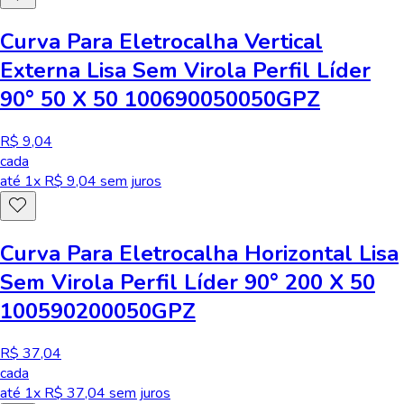
Curva Para Eletrocalha Vertical
Externa Lisa Sem Virola Perfil Líder
90° 50 X 50 100690050050GPZ
R$ 9,04
cada
até
1
x R$
9,04
sem juros
Curva Para Eletrocalha Horizontal Lisa
Sem Virola Perfil Líder 90° 200 X 50
100590200050GPZ
R$ 37,04
cada
até
1
x R$
37,04
sem juros