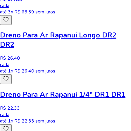
cada
até
3
x R$
63,39
sem juros
Dreno Para Ar Rapanui Longo DR2
DR2
R$ 26,40
cada
até
1
x R$
26,40
sem juros
Dreno Para Ar Rapanui 1/4" DR1 DR1
R$ 22,33
cada
até
1
x R$
22,33
sem juros