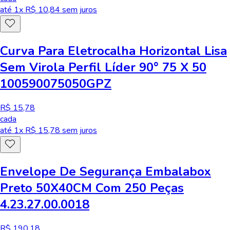
até
1
x R$
10,84
sem juros
Curva Para Eletrocalha Horizontal Lisa
Sem Virola Perfil Líder 90° 75 X 50
100590075050GPZ
R$ 15,78
cada
até
1
x R$
15,78
sem juros
Envelope De Segurança Embalabox
Preto 50X40CM Com 250 Peças
4.23.27.00.0018
R$ 190,18