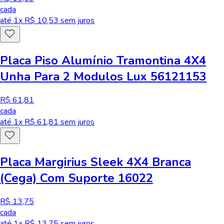
cada
até
1
x R$
10,53
sem juros
Placa Piso Alumínio Tramontina 4X4
Unha Para 2 Modulos Lux 56121153
R$ 61,81
cada
até
1
x R$
61,81
sem juros
Placa Margirius Sleek 4X4 Branca
(Cega) Com Suporte 16022
R$ 13,75
cada
até
1
x R$
13,75
sem juros