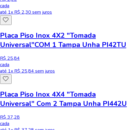
cada
até
1
x R$
2,30
sem juros
Placa Piso Inox 4X2 "Tomada
Universal"COM 1 Tampa Unha PI42TU
R$ 25,84
cada
até
1
x R$
25,84
sem juros
Placa Piso Inox 4X4 "Tomada
Universal" Com 2 Tampa Unha PI442U
R$ 37,28
cada
até
1
x R$
37,28
sem juros