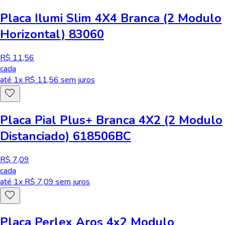
Placa Ilumi Slim 4X4 Branca (2 Modulo
Horizontal) 83060
R$ 11,56
cada
até
1
x R$
11,56
sem juros
Placa Pial Plus+ Branca 4X2 (2 Modulo
Distanciado) 618506BC
R$ 7,09
cada
até
1
x R$
7,09
sem juros
Placa Perlex Aros 4x2 Modulo