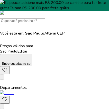
Falta pouco!
adicione mais
R$ 200,00
ao carrinho para ter
frete
grátis
Faltam
R$ 200,00
para
frete grátis
Você esta em:
São Paulo
Alterar
CEP
Preços válidos para
São Paulo
Editar
Entre
ou
cadastre-se
Departamentos