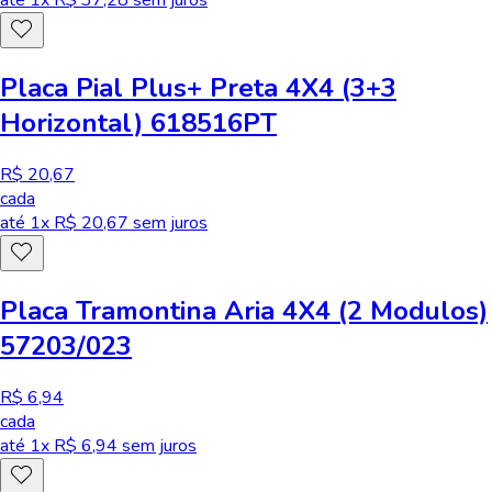
Placa Pial Plus+ Preta 4X4 (3+3
Horizontal) 618516PT
R$ 20,67
cada
até
1
x R$
20,67
sem juros
Placa Tramontina Aria 4X4 (2 Modulos)
57203/023
R$ 6,94
cada
até
1
x R$
6,94
sem juros