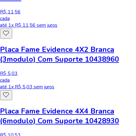
R$ 11,56
cada
até
1
x R$
11,56
sem juros
Placa Fame Evidence 4X2 Branca
(3modulo) Com Suporte 10438960
R$ 5,03
cada
até
1
x R$
5,03
sem juros
Placa Fame Evidence 4X4 Branca
(6modulo) Com Suporte 10428930
R$ 10,53