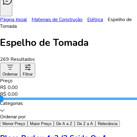
Página Inicial
Materiais de Construção
Elétrica
Espelho de
Tomada
Espelho de Tomada
269
Resultados
Ordernar
Filtrar
Preço
R$
0,00
R$
0,00
Categorias
Ordenar por:
Menor Preço
Maior Preço
De A a Z
De Z a A
Relevância