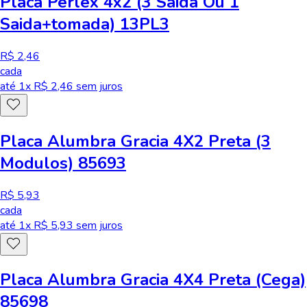
Placa Perlex 4x2 (3 Saida Ou 1
Saida+tomada) 13PL3
R$ 2,46
cada
até
1
x R$
2,46
sem juros
Placa Alumbra Gracia 4X2 Preta (3
Modulos) 85693
R$ 5,93
cada
até
1
x R$
5,93
sem juros
Placa Alumbra Gracia 4X4 Preta (Cega)
85698