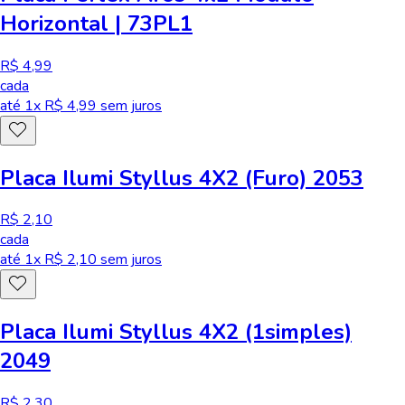
Horizontal | 73PL1
R$ 4,99
cada
até
1
x R$
4,99
sem juros
Placa Ilumi Styllus 4X2 (Furo) 2053
R$ 2,10
cada
até
1
x R$
2,10
sem juros
Placa Ilumi Styllus 4X2 (1simples)
2049
R$ 2,30