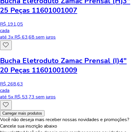
Bucha Eletroduto Zamac Prensal (H)3"
25 Peças 11601001007
R$ 191,05
cada
até
3
x R$
63,68
sem juros
Bucha Eletroduto Zamac Prensal (I)4"
20 Peças 11601001009
R$ 268,63
cada
até
5
x R$
53,73
sem juros
Carregar mais produtos
Você não deseja mais receber nossas novidades e promoções?
Cancele sua inscrição abaixo