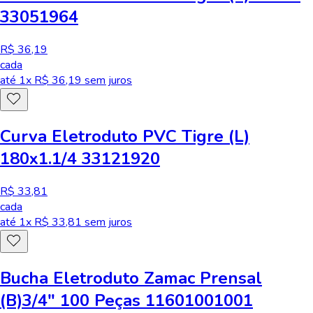
33051964
R$ 36,19
cada
até
1
x R$
36,19
sem juros
Curva Eletroduto PVC Tigre (L)
180x1.1/4 33121920
R$ 33,81
cada
até
1
x R$
33,81
sem juros
Bucha Eletroduto Zamac Prensal
(B)3/4" 100 Peças 11601001001