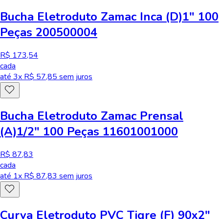
Bucha Eletroduto Zamac Inca (D)1" 100
Peças 200500004
R$ 173,54
cada
até
3
x R$
57,85
sem juros
Bucha Eletroduto Zamac Prensal
(A)1/2" 100 Peças 11601001000
R$ 87,83
cada
até
1
x R$
87,83
sem juros
Curva Eletroduto PVC Tigre (F) 90x2"