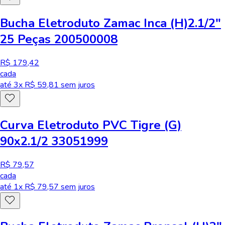
Bucha Eletroduto Zamac Inca (H)2.1/2"
25 Peças 200500008
R$ 179,42
cada
até
3
x R$
59,81
sem juros
Curva Eletroduto PVC Tigre (G)
90x2.1/2 33051999
R$ 79,57
cada
até
1
x R$
79,57
sem juros