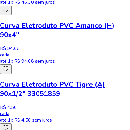
até
1
x R$
46,30
sem juros
Curva Eletroduto PVC Amanco (H)
90x4"
R$ 94,68
cada
até
1
x R$
94,68
sem juros
Curva Eletroduto PVC Tigre (A)
90x1/2" 33051859
R$ 4,56
cada
até
1
x R$
4,56
sem juros