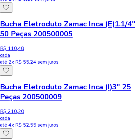
Bucha Eletroduto Zamac Inca (E)1.1/4"
50 Peças 200500005
R$ 110,48
cada
até
2
x R$
55,24
sem juros
Bucha Eletroduto Zamac Inca (I)3" 25
Peças 200500009
R$ 210,20
cada
até
4
x R$
52,55
sem juros