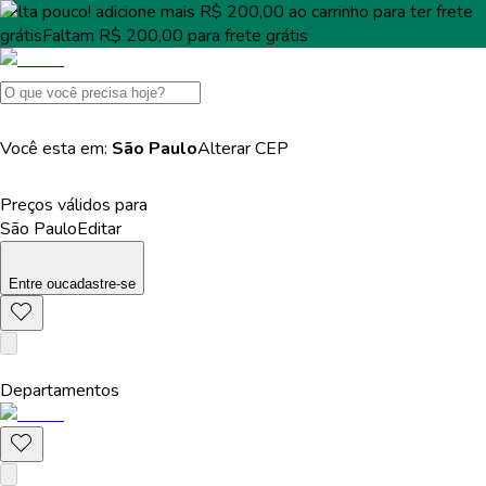
Falta pouco!
adicione mais
R$ 200,00
ao carrinho para ter
frete
grátis
Faltam
R$ 200,00
para
frete grátis
Você esta em:
São Paulo
Alterar
CEP
Preços válidos para
São Paulo
Editar
Entre
ou
cadastre-se
Departamentos