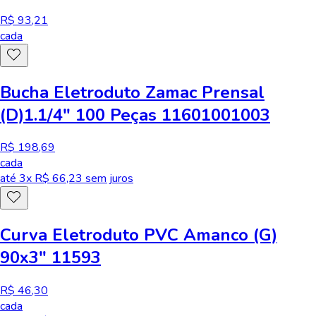
R$ 93,21
cada
Bucha Eletroduto Zamac Prensal
(D)1.1/4" 100 Peças 11601001003
R$ 198,69
cada
até
3
x R$
66,23
sem juros
Curva Eletroduto PVC Amanco (G)
90x3" 11593
R$ 46,30
cada