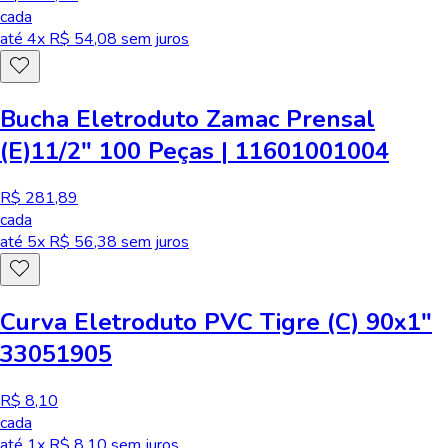
cada
até
4
x R$
54,08
sem juros
Bucha Eletroduto Zamac Prensal
(E)11/2" 100 Peças | 11601001004
R$ 281,89
cada
até
5
x R$
56,38
sem juros
Curva Eletroduto PVC Tigre (C) 90x1"
33051905
R$ 8,10
cada
até
1
x R$
8,10
sem juros