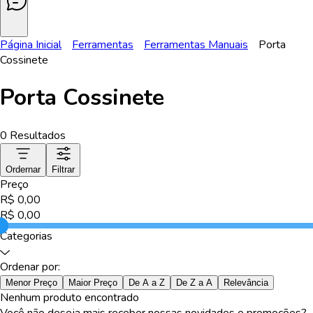
Página Inicial
Ferramentas
Ferramentas Manuais
Porta
Cossinete
Porta Cossinete
0
Resultados
Ordernar
Filtrar
Preço
R$
0,00
R$
0,00
Categorias
Ordenar por:
Menor Preço
Maior Preço
De A a Z
De Z a A
Relevância
Nenhum produto encontrado
Você não deseja mais receber nossas novidades e promoções?