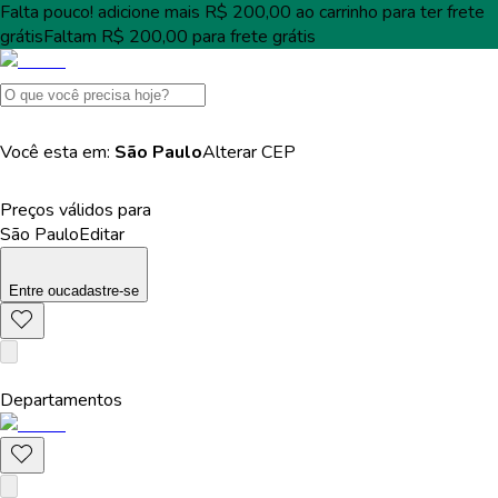
Falta pouco!
adicione mais
R$ 200,00
ao carrinho para ter
frete
grátis
Faltam
R$ 200,00
para
frete grátis
Você esta em:
São Paulo
Alterar
CEP
Preços válidos para
São Paulo
Editar
Entre
ou
cadastre-se
Departamentos