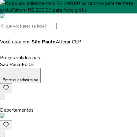
Falta pouco!
adicione mais
R$ 200,00
ao carrinho para ter
frete
grátis
Faltam
R$ 200,00
para
frete grátis
Você esta em:
São Paulo
Alterar
CEP
Preços válidos para
São Paulo
Editar
Entre
ou
cadastre-se
Departamentos