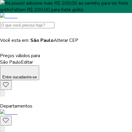
Falta pouco!
adicione mais
R$ 200,00
ao carrinho para ter
frete
grátis
Faltam
R$ 200,00
para
frete grátis
Você esta em:
São Paulo
Alterar
CEP
Preços válidos para
São Paulo
Editar
Entre
ou
cadastre-se
Departamentos