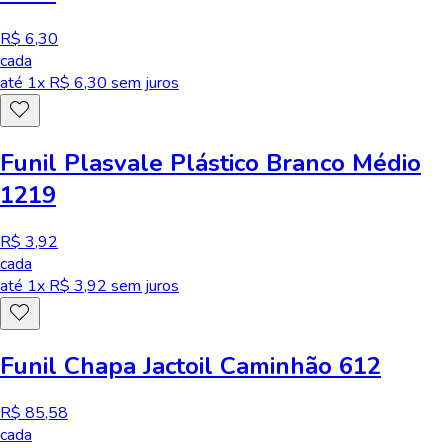
R$ 6,30
cada
até
1
x R$
6,30
sem juros
Funil Plasvale Plástico Branco Médio
1219
R$ 3,92
cada
até
1
x R$
3,92
sem juros
Funil Chapa Jactoil Caminhão 612
R$ 85,58
cada