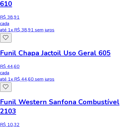
610
R$ 38,91
cada
até
1
x R$
38,91
sem juros
Funil Chapa Jactoil Uso Geral 605
R$ 44,60
cada
até
1
x R$
44,60
sem juros
Funil Western Sanfona Combustível
2103
R$ 10,32