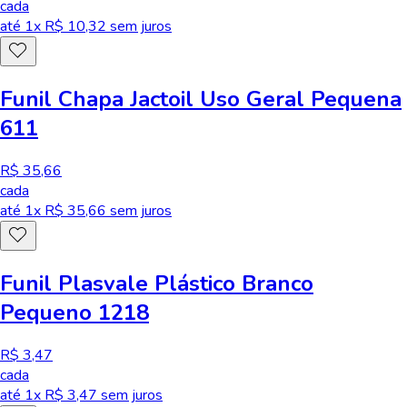
cada
até
1
x R$
10,32
sem juros
Funil Chapa Jactoil Uso Geral Pequena
611
R$ 35,66
cada
até
1
x R$
35,66
sem juros
Funil Plasvale Plástico Branco
Pequeno 1218
R$ 3,47
cada
até
1
x R$
3,47
sem juros