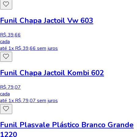
Funil Chapa Jactoil Vw 603
R$ 39,66
cada
até
1
x R$
39,66
sem juros
Funil Chapa Jactoil Kombi 602
R$ 79,07
cada
até
1
x R$
79,07
sem juros
Funil Plasvale Plástico Branco Grande
1220