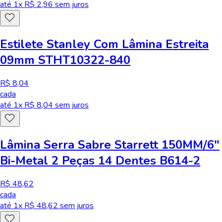
até
1
x R$
2,96
sem juros
Estilete Stanley Com Lâmina Estreita
09mm STHT10322-840
R$ 8,04
cada
até
1
x R$
8,04
sem juros
Lâmina Serra Sabre Starrett 150MM/6"
Bi-Metal 2 Peças 14 Dentes B614-2
R$ 48,62
cada
até
1
x R$
48,62
sem juros