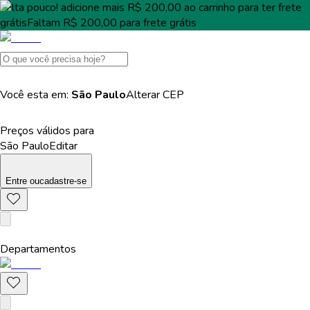
Falta pouco!
adicione mais
R$ 200,00
ao carrinho para ter
frete
grátis
Faltam
R$ 200,00
para
frete grátis
Você esta em:
São Paulo
Alterar
CEP
Preços válidos para
São Paulo
Editar
Entre
ou
cadastre-se
Departamentos