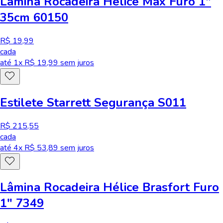
Lâmina Rocadeira Hélice Max Furo 1"
35cm 60150
R$ 19,99
cada
até
1
x R$
19,99
sem juros
Estilete Starrett Segurança S011
R$ 215,55
cada
até
4
x R$
53,89
sem juros
Lâmina Rocadeira Hélice Brasfort Furo
1" 7349