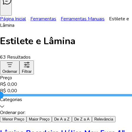
Página Inicial
Ferramentas
Ferramentas Manuais
Estilete e
Lâmina
Estilete e Lâmina
63
Resultados
Ordernar
Filtrar
Preço
R$
0,00
R$
0,00
Categorias
Ordenar por:
Menor Preço
Maior Preço
De A a Z
De Z a A
Relevância