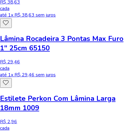
R$ 38,63
cada
até
1
x R$
38,63
sem juros
Lâmina Rocadeira 3 Pontas Max Furo
1" 25cm 65150
R$ 29,46
cada
até
1
x R$
29,46
sem juros
Estilete Perkon Com Lâmina Larga
18mm 1009
R$ 2,96
cada