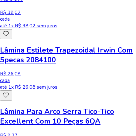
R$ 38,02
cada
até
1
x R$
38,02
sem juros
Lâmina Estilete Trapezoidal Irwin Com
5pecas 2084100
R$ 26,08
cada
até
1
x R$
26,08
sem juros
Lâmina Para Arco Serra Tico-Tico
Excellent Com 10 Peças 6QA
R$ 9,37