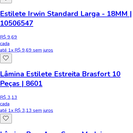
Estilete Irwin Standard Larga - 18MM |
10506547
R$ 9,69
cada
até
1
x R$
9,69
sem juros
Lâmina Estilete Estreita Brasfort 10
Peças | 8601
R$ 3,13
cada
até
1
x R$
3,13
sem juros