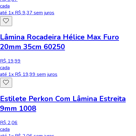
cada
até
1
x R$
9,37
sem juros
Lâmina Rocadeira Hélice Max Furo
20mm 35cm 60250
R$ 19,99
cada
até
1
x R$
19,99
sem juros
Estilete Perkon Com Lâmina Estreita
9mm 1008
R$ 2,06
cada
até
1
x R$
2,06
sem juros