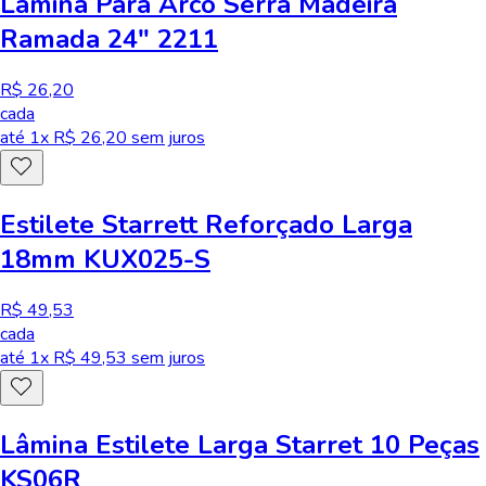
Lâmina Para Arco Serra Madeira
Ramada 24" 2211
R$ 26,20
cada
até
1
x R$
26,20
sem juros
Estilete Starrett Reforçado Larga
18mm KUX025-S
R$ 49,53
cada
até
1
x R$
49,53
sem juros
Lâmina Estilete Larga Starret 10 Peças
KS06R